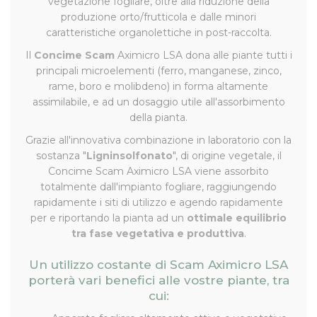
vegetazione fogliare, oltre alla riduzione della
produzione orto/frutticola e dalle minori
caratteristiche organolettiche in post-raccolta.
Il
Concime Scam
Aximicro LSA dona alle piante tutti i
principali microelementi (ferro, manganese, zinco,
rame, boro e molibdeno) in forma altamente
assimilabile, e ad un dosaggio utile all'assorbimento
della pianta.
Grazie all'innovativa combinazione in laboratorio con la
sostanza "
Ligninsolfonato
", di origine vegetale, il
Concime Scam Aximicro LSA viene assorbito
totalmente dall'impianto fogliare, raggiungendo
rapidamente i siti di utilizzo e agendo rapidamente
per e riportando la pianta ad un
ottimale equilibrio
tra fase vegetativa e produttiva
.
Un utilizzo costante di Scam Aximicro LSA
porterà vari benefici alle vostre piante, tra
cui: