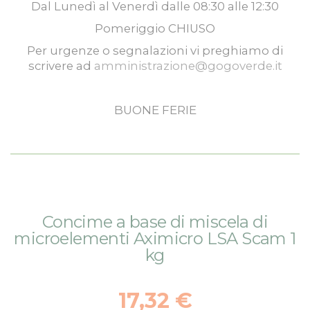
Dal
Lunedì
al
Venerdì
dalle
08:30
alle
12:30
Pomeriggio
CHIUSO
Per urgenze o segnalazioni vi preghiamo di
scrivere ad
amministrazione@gogoverde.it
BUONE FERIE
Vai
Vai
Concime a base di miscela di
alla
all'inizio
microelementi Aximicro LSA Scam 1
fine
della
kg
della
galleria
galleria
di
di
immagini
17,32 €
immagini