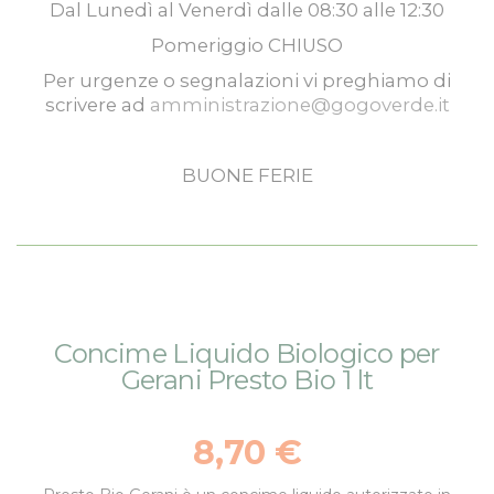
Dal
Lunedì
al
Venerdì
dalle
08:30
alle
12:30
Pomeriggio
CHIUSO
Per urgenze o segnalazioni vi preghiamo di
scrivere ad
amministrazione@gogoverde.it
BUONE FERIE
Vai
Vai
Concime Liquido Biologico per
alla
all'inizio
Gerani Presto Bio 1 lt
fine
della
della
galleria
galleria
di
8,70 €
di
immagini
immagini