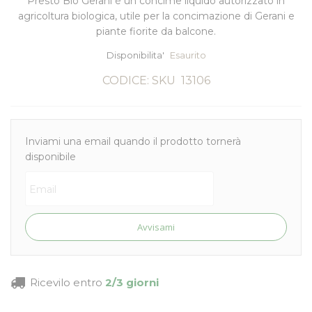
Presto Bio Gerani è un concime liquido
autorizzato in
agricoltura biologica
, utile per la concimazione di Gerani e
piante fiorite da balcone.
Disponibilita'
Esaurito
CODICE: SKU
13106
Inviami una email quando il prodotto tornerà
disponibile
Avvisami
Ricevilo entro
2/3 giorni