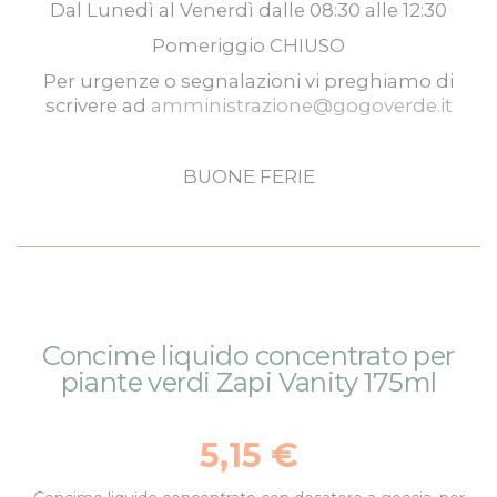
Dal
Lunedì
al
Venerdì
dalle
08:30
alle
12:30
Pomeriggio
CHIUSO
Per urgenze o segnalazioni vi preghiamo di
scrivere ad
amministrazione@gogoverde.it
BUONE FERIE
Vai
Vai
Concime liquido concentrato per
alla
all'inizio
piante verdi Zapi Vanity 175ml
fine
della
della
galleria
galleria
di
5,15 €
di
immagini
immagini