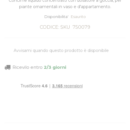
Concime liquido concentrato con dosatore a goccia, per
piante ornamentali in vaso e d'appartamento.
Disponibilita'
Esaurito
CODICE: SKU
750079
Avvisami quando questo prodotto è disponibile
Ricevilo entro
2/3 giorni