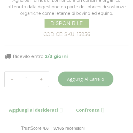
Agribios Humus di Lombrico è un concime organico
ottenuto dalla digestione da parte dei lobrichi di sostanze
organiche come
letame di bovino ed equino
.
DISPONIBILE
CODICE: SKU
15856
Ricevilo entro
2/3 giorni
Aggiungi Al Carrello
Aggiungi ai desiderati
Confronta