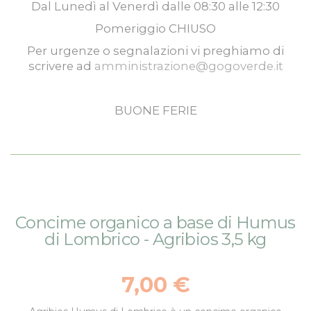
Dal
Lunedì
al
Venerdì
dalle
08:30
alle
12:30
Pomeriggio
CHIUSO
Per urgenze o segnalazioni vi preghiamo di
scrivere ad
amministrazione@gogoverde.it
BUONE FERIE
Vai
Vai
Concime organico a base di Humus
alla
all'inizio
di Lombrico - Agribios 3,5 kg
fine
della
della
galleria
galleria
di
7,00 €
di
immagini
immagini