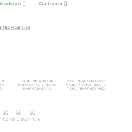
desiderati
Confronta
 IN
PAGAMENTI SICURI CON
ASSISTENZA SPECIALIZZATA
 CON
PAYPAL, CARTA DI CREDITO O
ONLINE PRE E POST VENDITA,
SO
BONIFICO BANCARIO.
TI SEGUIREMO PASSO PASSO.