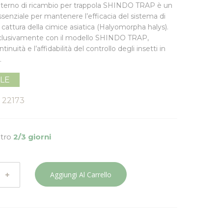
interno di ricambio per trappola SHINDO TRAP è un
nziale per mantenere l’efficacia del sistema di
cattura della cimice asiatica
(Halyomorpha halys)
.
clusivamente con il modello SHINDO TRAP,
tinuità e l’affidabilità del controllo degli insetti in
.
ILE
22173
ntro
2/3 giorni
Aggiungi Al Carrello