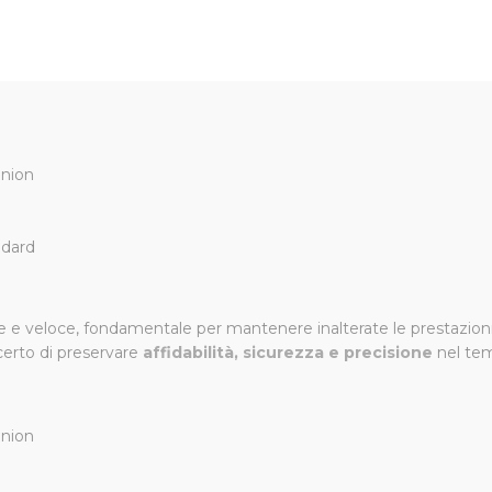
nale per Forbici Pellenc Prunion
l ricambio originale pensato per garantire un taglio sempre preci
union
combinazione con la lama mobile, e con l’utilizzo prolungato può 
 ad alta resistenza
, per assicurare una lunga durata anche nei ci
ndard
tudiata per integrarsi perfettamente con il movimento delle forb
 e veloce, fondamentale per mantenere inalterate le prestazioni 
 certo di preservare
affidabilità, sicurezza e precisione
nel te
union