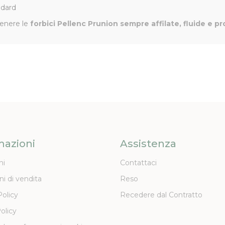
ndard
tenere le
forbici Pellenc Prunion sempre affilate, fluide e pr
mazioni
Assistenza
ni
Contattaci
ni di vendita
Reso
Policy
Recedere dal Contratto
olicy