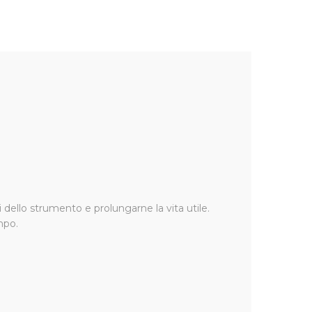
so ed efficace nel tempo. Parte integrante del
usurarsi o danneggiarsi, compromettendo la qualità
cli di potatura intensivi tipici dell’ambito
ici
Prunion
, offrendo tagli netti, puliti e rapidi, sia
dello strumento e prolungarne la vita utile.
mpo.