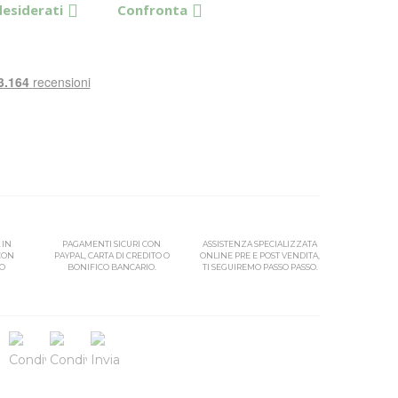
desiderati
Confronta
 IN
PAGAMENTI SICURI CON
ASSISTENZA SPECIALIZZATA
 CON
PAYPAL, CARTA DI CREDITO O
ONLINE PRE E POST VENDITA,
SO
BONIFICO BANCARIO.
TI SEGUIREMO PASSO PASSO.