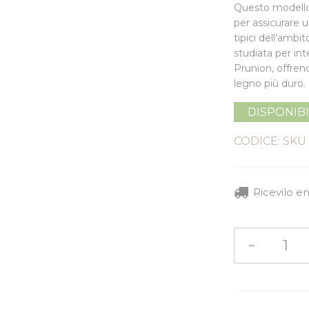
Questo modello 
per assicurare u
tipici dell’amb
studiata per in
Prunion
, offren
legno più duro.
DISPONIB
CODICE: SKU
Ricevilo e