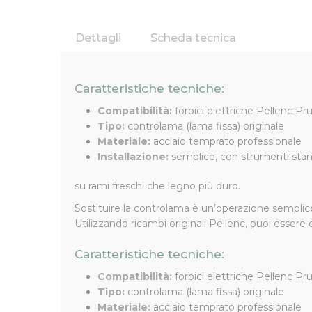
Dettagli
Scheda tecnica
Controlama di Ricambio Origi
Caratteristiche tecniche:
La
controlama per forbici Pellenc Prunion
è i
Compatibilità:
forbici elettriche Pellenc Pr
sistema di taglio, la controlama fissa lavora in 
Tipo:
controlama (lama fissa) originale
del lavoro e aumentando lo sforzo dell’operatore.
Materiale:
acciaio temprato professionale
Questo modello è realizzato in
acciaio temprato
Installazione:
semplice, con strumenti sta
professionale. La geometria della controlama è s
su rami freschi che legno più duro.
Sostituire la controlama è un’operazione semplice
Utilizzando ricambi originali Pellenc, puoi essere
Caratteristiche tecniche:
Compatibilità:
forbici elettriche Pellenc Pr
Tipo:
controlama (lama fissa) originale
Materiale:
acciaio temprato professionale