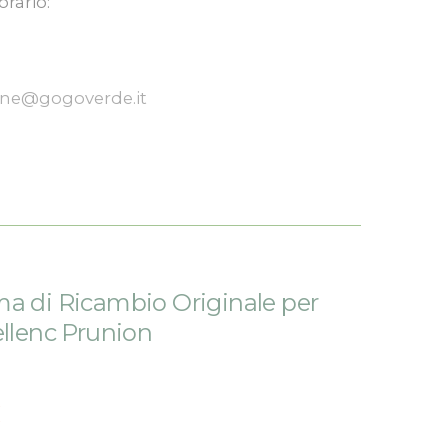
orario:
one@gogoverde.it
a di Ricambio Originale per
ellenc Prunion
€