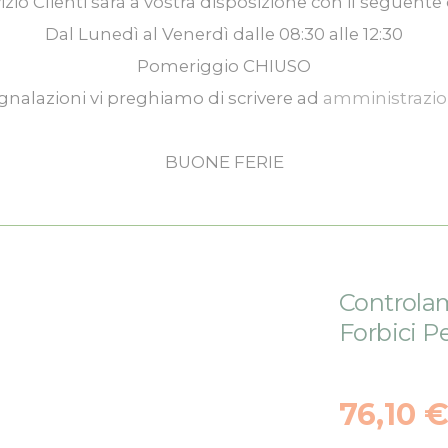
izio Clienti
sarà a vostra disposizione con il seguente 
Dal
Lunedì
al
Venerdì
dalle
08:30
alle
12:30
Pomeriggio
CHIUSO
gnalazioni vi preghiamo di scrivere ad
amministrazi
BUONE FERIE
Controlam
Forbici P
76,10 