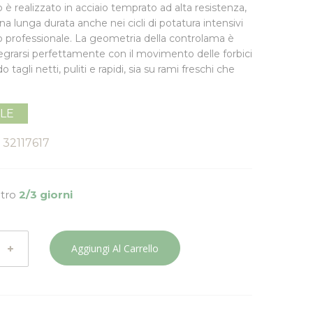
è realizzato in
acciaio temprato ad alta resistenza
,
na lunga durata anche nei cicli di potatura intensivi
ito professionale. La geometria della controlama è
tegrarsi perfettamente con il movimento delle forbici
do tagli netti, puliti e rapidi, sia su rami freschi che
ILE
32117617
ntro
2/3 giorni
Aggiungi Al Carrello