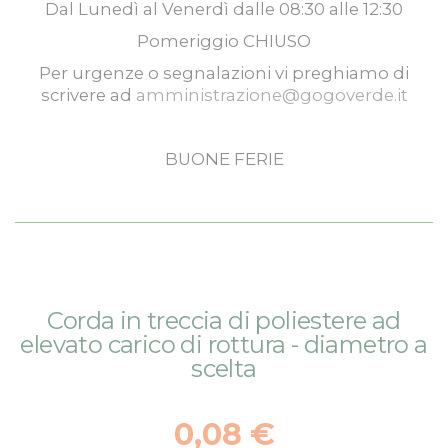
Dal
Lunedì
al
Venerdì
dalle
08:30
alle
12:30
Pomeriggio
CHIUSO
Per urgenze o segnalazioni vi preghiamo di
scrivere ad
amministrazione@gogoverde.it
BUONE FERIE
Vai
Vai
Corda in treccia di poliestere ad
alla
all'inizio
elevato carico di rottura - diametro a
fine
della
scelta
della
galleria
galleria
di
di
immagini
0,08 €
immagini