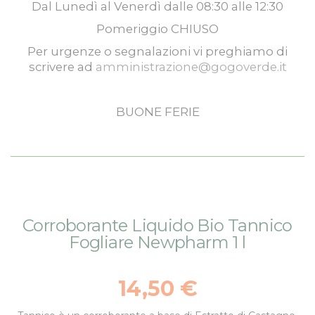
Dal
Lunedì
al
Venerdì
dalle
08:30
alle
12:30
Pomeriggio
CHIUSO
Per urgenze o segnalazioni vi preghiamo di
scrivere ad
amministrazione@gogoverde.it
BUONE FERIE
Vai
Vai
Corroborante Liquido Bio Tannico
alla
all'inizio
Fogliare Newpharm 1 l
fine
della
della
galleria
galleria
di
14,50 €
di
immagini
immagini