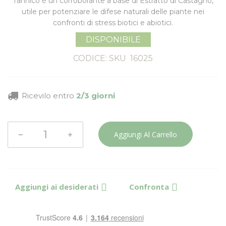
Tannico è un corroborante a base di Estratto di Castagno,
utile per
potenziare le difese naturali delle piante
nei
confronti di stress biotici e abiotici.
DISPONIBILE
CODICE: SKU
16025
Ricevilo entro
2/3 giorni
Aggiungi Al Carrello
Aggiungi ai desiderati
Confronta