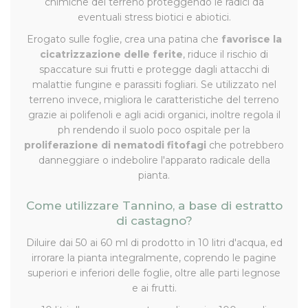
chimiche del terreno proteggendo le radici da
eventuali stress biotici e abiotici.
Erogato sulle foglie, crea una patina che
favorisce la
cicatrizzazione delle ferite
, riduce il rischio di
spaccature sui frutti e protegge dagli attacchi di
malattie fungine e parassiti fogliari. Se utilizzato nel
terreno invece, migliora le caratteristiche del terreno
grazie ai polifenoli e agli acidi organici, inoltre regola il
ph rendendo il suolo poco ospitale per la
proliferazione di nematodi fitofagi
che potrebbero
danneggiare o indebolire l'apparato radicale della
pianta.
Come utilizzare Tannino, a base di estratto
di castagno?
Diluire dai 50 ai 60 ml di prodotto in 10 litri d'acqua, ed
irrorare la pianta integralmente, coprendo le pagine
superiori e inferiori delle foglie, oltre alle parti legnose
e ai frutti.