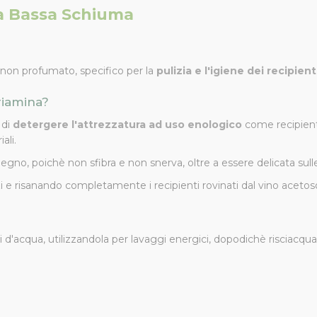
a Bassa Schiuma
 non profumato, specifico per la
pulizia e l'igiene dei recipient
Triamina?
 di
detergere l'attrezzatura ad uso enologico
come recipienti,
ali.
 legno, poichè non sfibra e non snerva, oltre a essere delicata sulle
i e risanando completamente i recipienti rovinati dal vino acetos
ri d'acqua, utilizzandola per lavaggi energici, dopodichè risciacqua