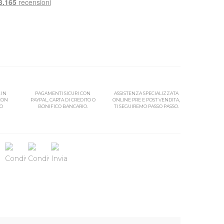
 IN
PAGAMENTI SICURI CON
ASSISTENZA SPECIALIZZATA
 CON
PAYPAL, CARTA DI CREDITO O
ONLINE PRE E POST VENDITA,
SO
BONIFICO BANCARIO.
TI SEGUIREMO PASSO PASSO.