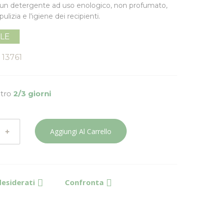
 un detergente ad uso enologico, non profumato,
pulizia e l'igiene dei recipienti.
ILE
13761
ntro
2/3 giorni
Aggiungi Al Carrello
desiderati
Confronta