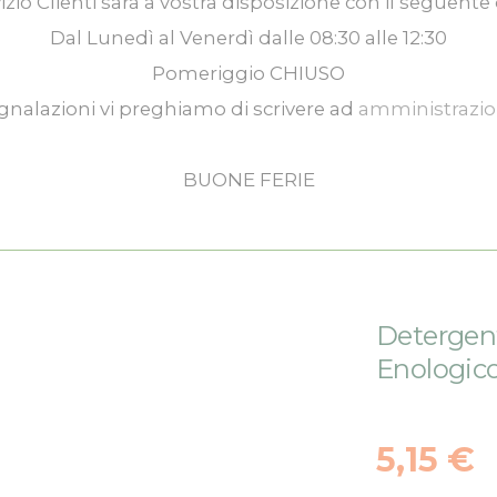
izio Clienti
sarà a vostra disposizione con il seguente 
Dal
Lunedì
al
Venerdì
dalle
08:30
alle
12:30
Pomeriggio
CHIUSO
gnalazioni vi preghiamo di scrivere ad
amministrazi
BUONE FERIE
Detergen
Enologic
5,15 €