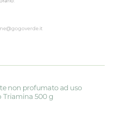
orario:
one@gogoverde.it
te non profumato ad uso
o Triamina 500 g