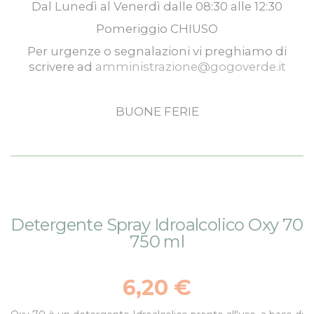
Dal
Lunedì
al
Venerdì
dalle
08:30
alle
12:30
Pomeriggio
CHIUSO
Per urgenze o segnalazioni vi preghiamo di
scrivere ad
amministrazione@gogoverde.it
BUONE FERIE
Vai
Vai
Detergente Spray Idroalcolico Oxy 70
alla
all'inizio
750 ml
fine
della
della
galleria
galleria
di
6,20 €
di
immagini
immagini