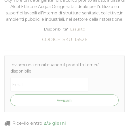
Oxy 70 è un detergente Idroalcolico pronto all'uso, a base di
Alcol Etilico e Acqua Ossigenata, ideale per l'utilizzo su
superfici lavabili all'interno di strutture sanitarie, collettive,in
ambienti pubblici e industriali, nel settore della ristorazione.
Disponibilita'
Esaurito
CODICE: SKU
13526
Inviami una email quando il prodotto tornerà
disponibile
Avvisami
Ricevilo entro
2/3 giorni