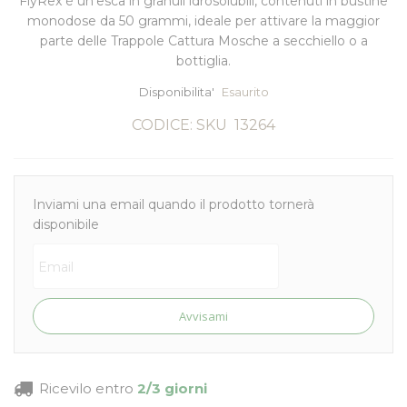
FlyRex è un'esca in granuli idrosolubili, contenuti in bustine
monodose da 50 grammi, ideale per attivare la maggior
parte delle
Trappole Cattura Mosche a secchiello
o a
bottiglia.
Disponibilita'
Esaurito
CODICE: SKU
13264
Inviami una email quando il prodotto tornerà
disponibile
Avvisami
Ricevilo entro
2/3 giorni