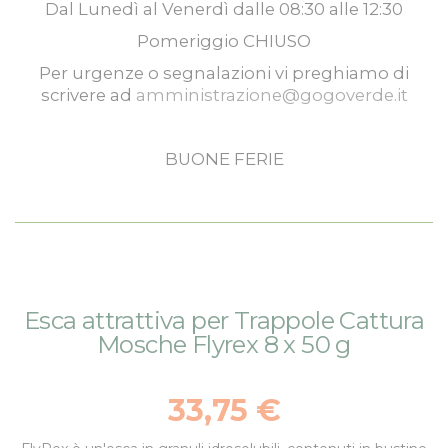
Dal
Lunedì
al
Venerdì
dalle
08:30
alle
12:30
Pomeriggio
CHIUSO
Per urgenze o segnalazioni vi preghiamo di
scrivere ad
amministrazione@gogoverde.it
BUONE FERIE
Vai
Vai
Esca attrattiva per Trappole Cattura
alla
all'inizio
Mosche Flyrex 8 x 50 g
fine
della
della
galleria
galleria
di
33,75 €
di
immagini
immagini