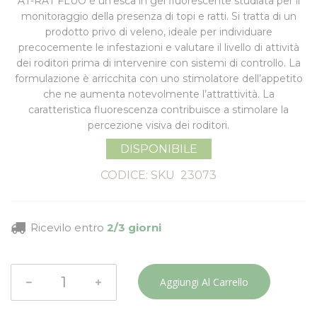
AT-RAT FLUO
è un’esca in gel fluorescente studiata per il
monitoraggio della presenza di topi e ratti
. Si tratta di un
prodotto privo di veleno, ideale per individuare
precocemente le infestazioni e valutare il livello di attività
dei roditori prima di intervenire con sistemi di controllo. La
formulazione è arricchita con uno
stimolatore dell’appetito
che ne aumenta notevolmente l’attrattività. La
caratteristica fluorescenza contribuisce a stimolare la
percezione visiva dei roditori.
DISPONIBILE
CODICE: SKU
23073
Ricevilo entro
2/3 giorni
Aggiungi Al Carrello