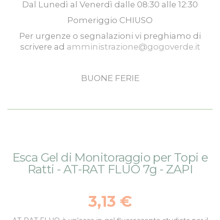
Dal
Lunedì
al
Venerdì
dalle
08:30
alle
12:30
Pomeriggio
CHIUSO
Per urgenze o segnalazioni vi preghiamo di
scrivere ad
amministrazione@gogoverde.it
BUONE FERIE
Vai
Vai
Esca Gel di Monitoraggio per Topi e
alla
all'inizio
Ratti - AT-RAT FLUO 7g - ZAPI
fine
della
della
galleria
galleria
di
3,13 €
di
immagini
immagini