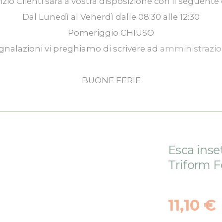
izio Clienti
sarà a vostra disposizione con il seguente 
Dal
Lunedì
al
Venerdì
dalle
08:30
alle
12:30
Pomeriggio
CHIUSO
gnalazioni vi preghiamo di scrivere ad
amministrazi
BUONE FERIE
Esca inse
Triform 
11,10 €