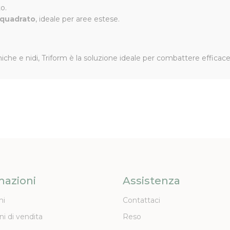
o.
o quadrato
, ideale per aree estese.
miche e nidi, Triform è la soluzione ideale per combattere efficac
mazioni
Assistenza
ni
Contattaci
ni di vendita
Reso