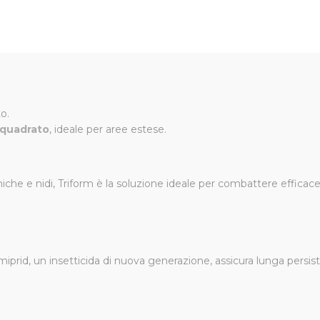
nuli Zapicid Formiche Triform 500 g
n microgranuli, ideale per un controllo efficace di formiche, scarafaggi
o.
hita con sostanze attrattive a lunga persistenza, rendendola effi
o quadrato
, ideale per aree estese.
ina efficacemente il formicaio.
miche e nidi, Triform è la soluzione ideale per combattere efficac
estione che per contatto, garantendo risultati eccellenti.
veramento, nebulizzazione o innaffio.
iprid, un insetticida di nuova generazione, assicura lunga persi