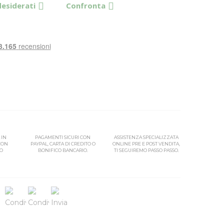
desiderati
Confronta
 IN
PAGAMENTI SICURI CON
ASSISTENZA SPECIALIZZATA
 CON
PAYPAL, CARTA DI CREDITO O
ONLINE PRE E POST VENDITA,
SO
BONIFICO BANCARIO.
TI SEGUIREMO PASSO PASSO.