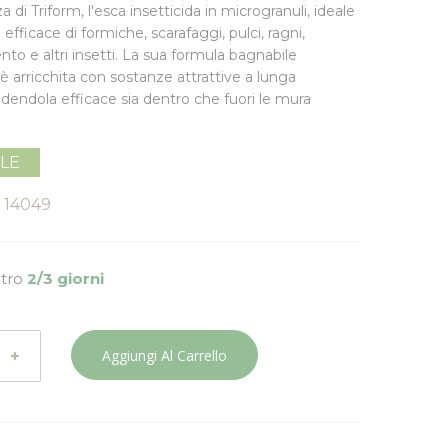
za di
Triform
, l'esca insetticida in microgranuli, ideale
 efficace di formiche, scarafaggi, pulci, ragni,
nto e altri insetti. La sua
formula bagnabile
è arricchita con sostanze attrattive a lunga
ndendola efficace sia dentro che fuori le mura
ILE
14049
ntro
2/3 giorni
Aggiungi Al Carrello