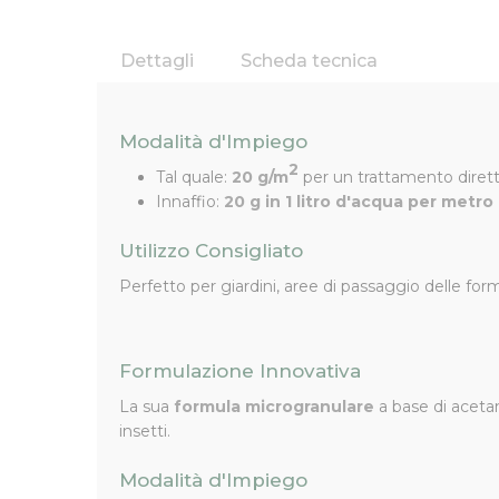
Dettagli
Scheda tecnica
Esca Insetticida in MicroGra
Modalità d'Impiego
Scopri la potenza di
Triform
, l'esca insetticida i
2
Tal quale:
20 g/m
per un trattamento dirett
La sua
formula bagnabile microgranulare
è arricc
Innaffio:
20 g in 1 litro d'acqua per metr
Punti di Forza
Utilizzo Consigliato
Azione ritardata:
Trasportato nel nido, elim
Perfetto per giardini, aree di passaggio delle for
Ampio spettro d'azione:
Attivo sia per ing
Versatilità d'uso:
Applicabile tramite impol
Formulazione Innovativa
La sua
formula microgranulare
a base di acetam
insetti.
Modalità d'Impiego