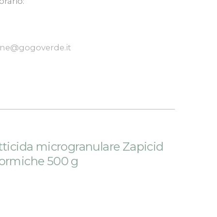
orario:
one@gogoverde.it
tticida microgranulare Zapicid
Formiche 500 g