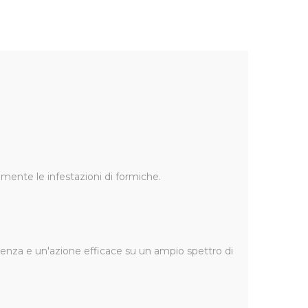
, pulci, ragni, pesciolini d'argento e altri insetti.
cace sia dentro che fuori le mura domestiche.
emente le infestazioni di formiche.
stenza e un'azione efficace su un ampio spettro di