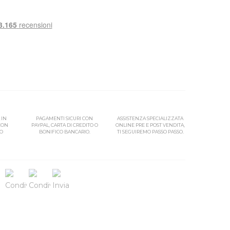
 IN
PAGAMENTI SICURI CON
ASSISTENZA SPECIALIZZATA
 CON
PAYPAL, CARTA DI CREDITO O
ONLINE PRE E POST VENDITA,
SO
BONIFICO BANCARIO.
TI SEGUIREMO PASSO PASSO.