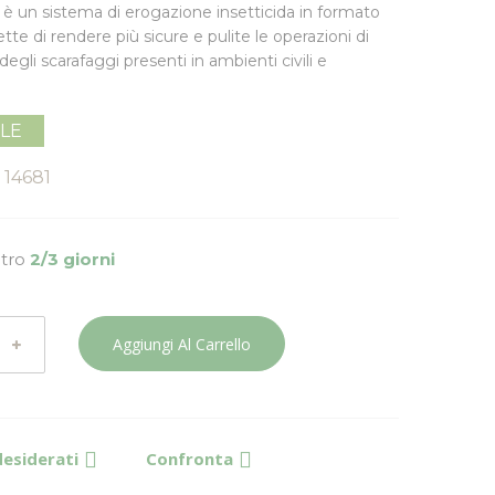
 è un sistema di erogazione insetticida in formato
te di rendere più sicure e pulite le operazioni di
degli scarafaggi
presenti in ambienti civili e
ILE
14681
ntro
2/3 giorni
Aggiungi Al Carrello
desiderati
Confronta