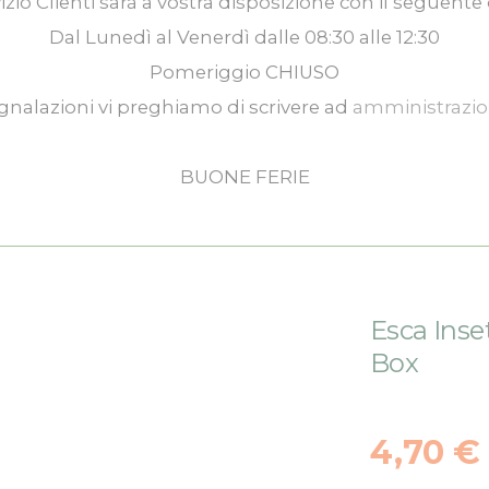
izio Clienti
sarà a vostra disposizione con il seguente 
Dal
Lunedì
al
Venerdì
dalle
08:30
alle
12:30
Pomeriggio
CHIUSO
gnalazioni vi preghiamo di scrivere ad
amministrazi
BUONE FERIE
Esca Inse
Box
4,70 €