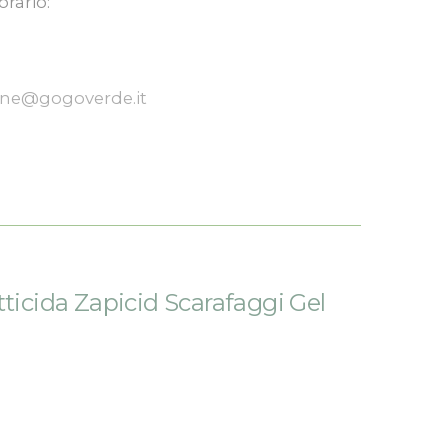
orario:
one@gogoverde.it
tticida Zapicid Scarafaggi Gel