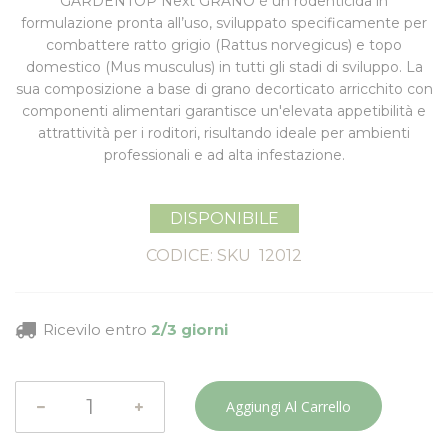
GARDENTOP Next GRANO
è un rodenticida in
formulazione
pronta all’uso
, sviluppato specificamente per
combattere
ratto grigio
(Rattus norvegicus) e
topo
domestico
(Mus musculus) in tutti gli stadi di sviluppo. La
sua composizione a base di
grano decorticato arricchito
con
componenti alimentari garantisce un'elevata appetibilità e
attrattività per i roditori, risultando ideale per ambienti
professionali e ad alta infestazione.
DISPONIBILE
CODICE: SKU
12012
Ricevilo entro
2/3 giorni
Aggiungi Al Carrello