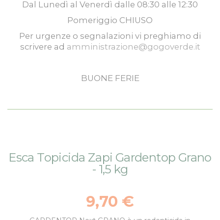
Dal
Lunedì
al
Venerdì
dalle
08:30
alle
12:30
Pomeriggio
CHIUSO
Per urgenze o segnalazioni vi preghiamo di
scrivere ad
amministrazione@gogoverde.it
BUONE FERIE
Vai
Vai
Esca Topicida Zapi Gardentop Grano
alla
all'inizio
- 1,5 kg
fine
della
della
galleria
galleria
di
9,70 €
di
immagini
immagini