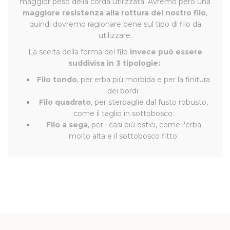
maggior peso della corda utilizzata. Avremo però una
maggiore resistenza alla rottura del nostro filo
,
quindi dovremo ragionare bene sul tipo di filo da
utilizzare.
La scelta della forma del filo
invece può essere
suddivisa in 3 tipologie:
Filo tondo
, per erba più morbida e per la finitura
dei bordi.
Filo quadrato
, per sterpaglie dal fusto robusto,
come il taglio in sottobosco.
Filo a sega
, per i casi più ostici, come l'erba
molto alta e il sottobosco fitto.