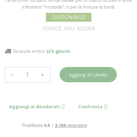
La sezione tonda lo rende ideale per lo
sfalcio di prati
e erbe
infestanti "morbide", o per la
finitura di bordi
.
DISPONIBILE
CODICE: SKU
625059
Ricevilo entro
2/3 giorni
Aggiungi Al Carrello
Aggiungi ai desiderati
Confronta