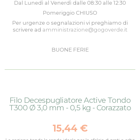
Dal
Lunedì
al
Venerdì
dalle
08:30
alle
12:30
Pomeriggio
CHIUSO
Per urgenze o segnalazioni vi preghiamo di
scrivere ad
amministrazione@gogoverde.it
BUONE FERIE
Vai
Vai
Filo Decespugliatore Active Tondo
alla
all'inizio
T300 Ø 3,0 mm - 0,5 kg - Corazzato
fine
della
della
galleria
galleria
di
15,44 €
di
immagini
immagini