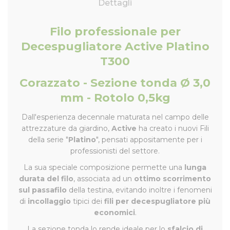
Dettagli
Filo professionale per
Decespugliatore Active Platino
T300
Corazzato - Sezione tonda Ø 3,0
mm - Rotolo 0,5kg
Dall'esperienza decennale maturata nel campo delle
attrezzature da giardino,
Active
ha creato i nuovi Fili
della serie "
Platino
", pensati appositamente per i
professionisti del settore.
La sua speciale composizione permette una
lunga
durata del filo
, associata ad un
ottimo scorrimento
sul passafilo
della testina, evitando inoltre i fenomeni
di
incollaggio
tipici dei
fili per decespugliatore più
economici
.
La sezione tonda lo rende ideale per lo
sfalcio di