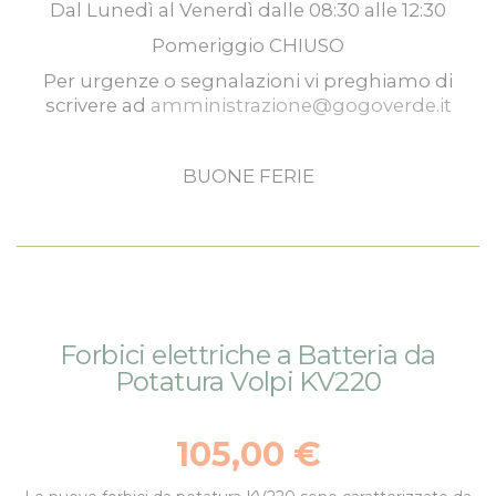
Dal
Lunedì
al
Venerdì
dalle
08:30
alle
12:30
Pomeriggio
CHIUSO
Per urgenze o segnalazioni vi preghiamo di
scrivere ad
amministrazione@gogoverde.it
BUONE FERIE
Vai
Vai
Forbici elettriche a Batteria da
alla
all'inizio
Potatura Volpi KV220
fine
della
della
galleria
galleria
di
105,00 €
di
immagini
immagini