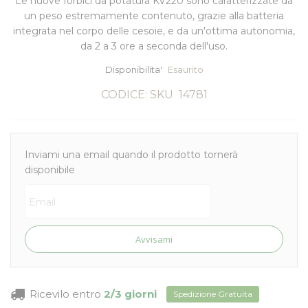
Le nuove
forbici da potatura KV220
sono caratterizzate da
un peso estremamente contenuto, grazie alla batteria
integrata nel corpo delle cesoie, e da un'ottima autonomia,
da 2 a 3 ore
a seconda dell'uso.
Disponibilita'
Esaurito
CODICE: SKU
14781
Inviami una email quando il prodotto tornerà
disponibile
Avvisami
Ricevilo entro
2/3 giorni
Spedizione Gratuita