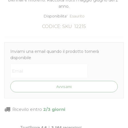
biennali e rifiorenti. Raccolta frutti maggio giugno del 2°
anno.
Disponibilita'
Esaurito
CODICE: SKU
12215
Inviami una email quando il prodotto tornerà
disponibile
Avvisami
Ricevilo entro
2/3 giorni