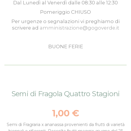
Dal
Lunedì
al
Venerdì
dalle
08:30
alle
12:30
Pomeriggio
CHIUSO
Per urgenze o segnalazioni vi preghiamo di
scrivere ad
amministrazione@gogoverde.it
BUONE FERIE
Vai
Vai
Semi di Fragola Quattro Stagioni
alla
all'inizio
fine
della
della
galleria
1,00 €
galleria
di
di
immagini
Semi di Fragraria x ananassa
provenienti da frutti di varietà
immagini