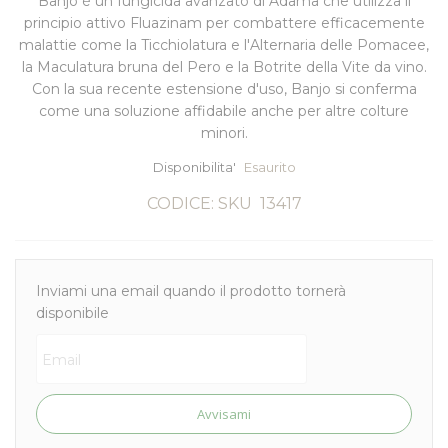
Banjo
è un fungicida avanzato di Adama che utilizza il
principio attivo Fluazinam per combattere efficacemente
malattie come la
Ticchiolatura
e l'
Alternaria delle Pomacee
,
la Maculatura bruna del Pero e la
Botrite
della Vite da vino.
Con la sua recente estensione d'uso, Banjo si conferma
come una soluzione affidabile anche per altre colture
minori.
Disponibilita'
Esaurito
CODICE: SKU
13417
Inviami una email quando il prodotto tornerà
disponibile
Avvisami