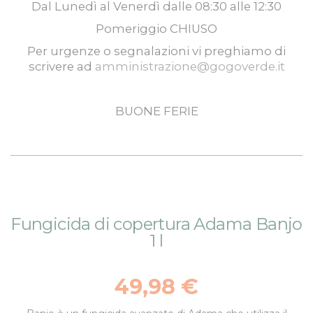
Dal
Lunedì
al
Venerdì
dalle
08:30
alle
12:30
Pomeriggio
CHIUSO
Per urgenze o segnalazioni vi preghiamo di
scrivere ad
amministrazione@gogoverde.it
BUONE FERIE
Vai
Vai
Fungicida di copertura Adama Banjo
alla
all'inizio
1 l
fine
della
della
galleria
galleria
di
49,98 €
di
immagini
immagini