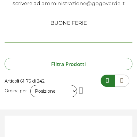
scrivere ad
amministrazione@gogoverde.it
BUONE FERIE
Filtra Prodotti
Articoli
61
-
75
di
242
Imposta
Ordina per
la
direzione
decrescente