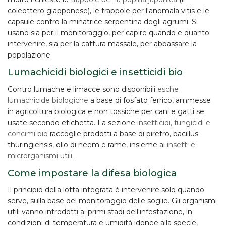
coleottero giapponese), le trappole per l'
anomala vitis
e le
capsule contro la
minatrice serpentina degli agrumi
. Si
usano sia per il
monitoraggio
, per capire quando e quanto
intervenire, sia per la
cattura massale
, per abbassare la
popolazione.
Lumachicidi biologici e insetticidi bio
Contro lumache e limacce sono disponibili
esche
lumachicide biologiche
a base di fosfato ferrico, ammesse
in agricoltura biologica e
non tossiche per cani e gatti
se
usate secondo etichetta. La sezione
insetticidi, fungicidi e
concimi bio
raccoglie prodotti a base di piretro, bacillus
thuringiensis, olio di neem e rame, insieme ai
insetti e
microrganismi utili
.
Come impostare la difesa biologica
Il principio della
lotta integrata
è intervenire solo quando
serve, sulla base del monitoraggio delle soglie. Gli organismi
utili vanno introdotti ai
primi stadi dell'infestazione
, in
condizioni di temperatura e umidità idonee alla specie,