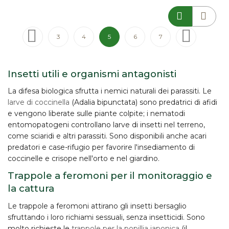
Pagina
Pagina
Precedente
Pagina
Pagina
Attualmente stai leggendo la pagina
Pagina
Pagina
Pagina
Successivo
3
4
5
6
7
Insetti utili e organismi antagonisti
La difesa biologica sfrutta i nemici naturali dei parassiti. Le
larve di coccinella
(Adalia bipunctata) sono predatrici di afidi
e vengono liberate sulle piante colpite; i
nematodi
entomopatogeni
controllano larve di insetti nel terreno,
come sciaridi e altri parassiti. Sono disponibili anche
acari
predatori
e case-rifugio per favorire l'insediamento di
coccinelle e crisope nell'orto e nel giardino.
Trappole a feromoni per il monitoraggio e
la cattura
Le trappole a feromoni attirano gli insetti bersaglio
sfruttando i loro richiami sessuali, senza insetticidi. Sono
molto richieste le
trappole per la popillia japonica
(il