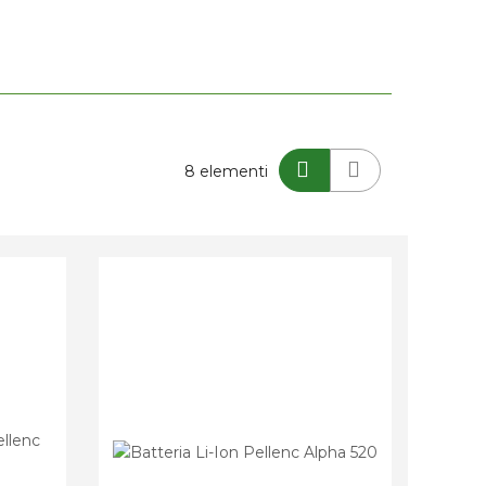
Mostra
8
elementi
come