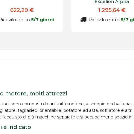
Excelion Alpha
622,20 €
1.295,64 €
icevilo entro
5/7 giorni
Ricevilo entro
5/7 g
o motore, molti attrezzi
itool
sono composti da un'
unità motrice
, a scoppio o a batteria
iatore, tagliasiepi orientabile, potatore ad asta, soffiatore e altri
 all'acquisto di più macchine separate e si occupa
meno spazio
in
i è indicato