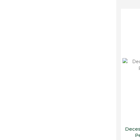
Deces
P