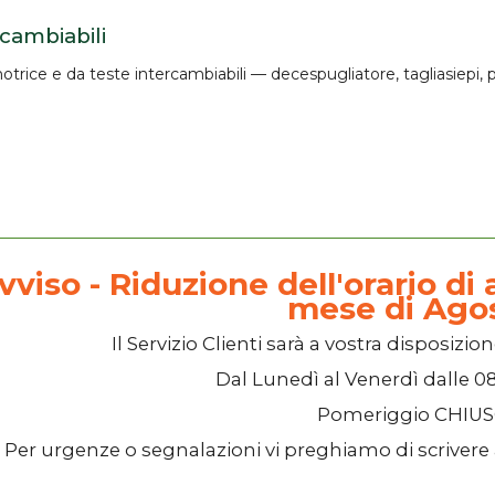
rcambiabili
otrice e da
teste intercambiabili
— decespugliatore, tagliasiepi, p
vviso - Riduzione dell'orario di a
mese di Ago
Il
Servizio Clienti
sarà a vostra disposizion
Dal
Lunedì
al
Venerdì
dalle
08
Pomeriggio
CHIU
Per urgenze o segnalazioni vi preghiamo di scrivere