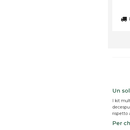
R
Un sol
I
kit mult
decespugl
rispetto
Per ch