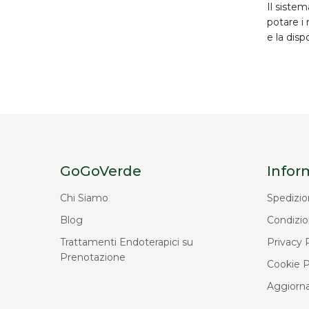
Il siste
potare i 
e la disp
GoGoVerde
Infor
Chi Siamo
Spedizio
Blog
Condizio
Trattamenti Endoterapici su
Privacy 
Prenotazione
Cookie P
Aggiorna