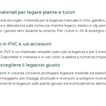
 materiali per legare piante e tutori
ria raccoglie i materiali per la
legatura manuale
in orto, giardino
a e delicatezza sulla corteccia, mentre legacci, elastici e clip p
 i giovani rami durante la crescita. Per i tutori e i fili di sostegn
 in PVC e usi accessori
 in PVC
è un materiale versatile usato per la legatura e per il rive
 Disponibile in matassa e in vari colori, si adatta a numerosi impieg
cegliere il legaccio giusto
ante in crescita conviene privilegiare legature
morbide ed elasti
neggiarlo; per fissaggi strutturali e recinzioni si scelgono invece i f
amente le legature sulle piante giovani ed eventualmente allenta