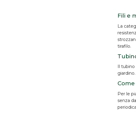
Fili e
La catego
resistenz
strozzano
tirafilo.
Tubino
Il
tubino
giardino.
Come s
Per le pi
senza dan
periodic