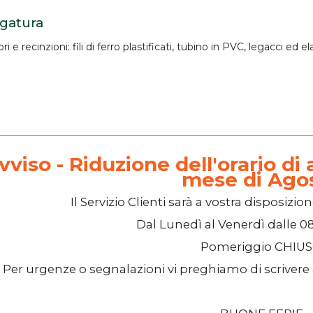
legatura
ri e recinzioni: fili di ferro plastificati,
tubino in PVC
, legacci ed ela
vviso - Riduzione dell'orario di a
mese di Ago
Il
Servizio Clienti
sarà a vostra disposizion
Dal
Lunedì
al
Venerdì
dalle
08
Pomeriggio
CHIU
Per urgenze o segnalazioni vi preghiamo di scrivere