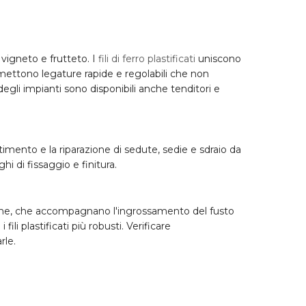
, vigneto e frutteto. I
fili di ferro plastificati
uniscono
ermettono legature rapide e regolabili che non
o degli impianti sono disponibili anche
tenditori
e
stimento e la riparazione di sedute, sedie e sdraio da
hi di fissaggio e finitura.
che
, che accompagnano l'ingrossamento del fusto
ili plastificati più robusti. Verificare
rle.