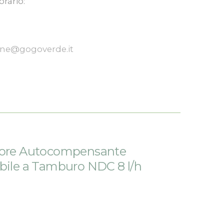
orario:
one@gogoverde.it
tore Autocompensante
bile a Tamburo NDC 8 l/h