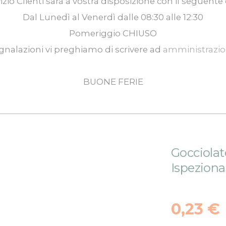
izio Clienti
sarà a vostra disposizione con il seguente 
Dal
Lunedì
al
Venerdì
dalle
08:30
alle
12:30
Pomeriggio
CHIUSO
gnalazioni vi preghiamo di scrivere ad
amministrazi
BUONE FERIE
Gocciola
Ispeziona
0,23 €