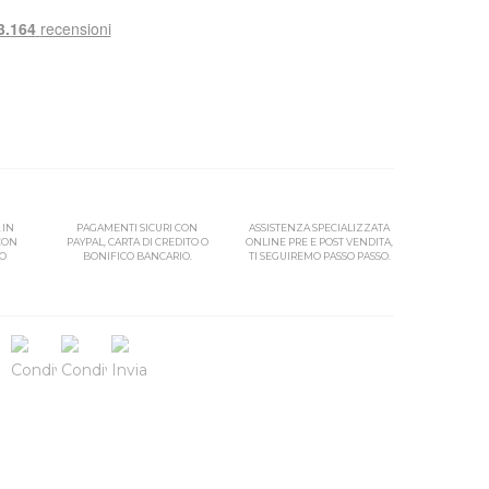
 IN
PAGAMENTI SICURI CON
ASSISTENZA SPECIALIZZATA
 CON
PAYPAL, CARTA DI CREDITO O
ONLINE PRE E POST VENDITA,
SO
BONIFICO BANCARIO.
TI SEGUIREMO PASSO PASSO.