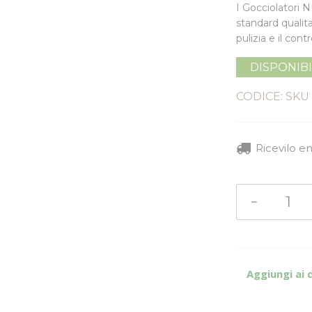
I Gocciolatori
standard qualita
pulizia e il cont
DISPONIB
CODICE: SKU
Ricevilo e
Aggiungi ai 