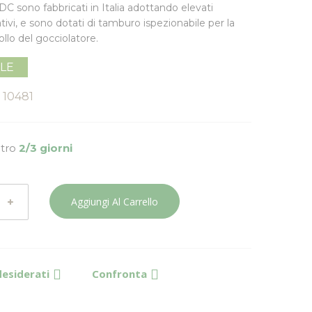
 NDC sono
fabbricati in Italia
adottando elevati
tivi, e sono dotati di
tamburo ispezionabile
per la
rollo del gocciolatore.
ILE
10481
ntro
2/3 giorni
Aggiungi Al Carrello
desiderati
Confronta