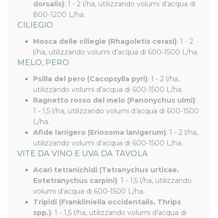
dorsalis)
: 1 - 2 l/ha, utilizzando volumi d’acqua di
800-1200 L/ha.
CILIEGIO
Mosca delle ciliegie (Rhagoletis cerasi)
: 1 - 2
l/ha, utilizzando volumi d’acqua di 600-1500 L/ha.
MELO, PERO
Psilla del pero (Cacopsylla pyri)
: 1 - 2 l/ha,
utilizzando volumi d’acqua di 600-1500 L/ha.
Ragnetto rosso del melo (Panonychus ulmi)
:
1 - 1,5 l/ha, utilizzando volumi d’acqua di 600-1500
L/ha.
Afide lanigero (Eriosoma lanigerum)
: 1 - 2 l/ha,
utilizzando volumi d’acqua di 600-1500 L/ha.
VITE DA VINO E UVA DA TAVOLA
Acari tetranichidi (Tetranychus urticae,
Eotetranychus carpini)
: 1 - 1,5 l/ha, utilizzando
volumi d’acqua di 600-1500 L/ha.
Tripidi (Frankliniella occidentalis, Thrips
spp.)
: 1 - 1,5 l/ha, utilizzando volumi d’acqua di