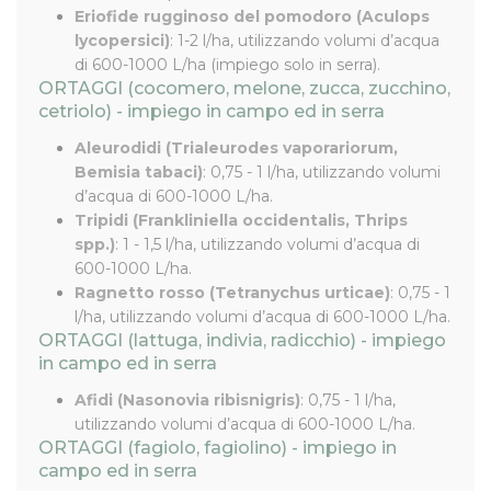
Eriofide rugginoso del pomodoro (Aculops
lycopersici)
: 1-2 l/ha, utilizzando volumi d’acqua
di 600-1000 L/ha (impiego solo in serra).
ORTAGGI (cocomero, melone, zucca, zucchino,
cetriolo) - impiego in campo ed in serra
Aleurodidi (Trialeurodes vaporariorum,
Bemisia tabaci)
: 0,75 - 1 l/ha, utilizzando volumi
d’acqua di 600-1000 L/ha.
Tripidi (Frankliniella occidentalis, Thrips
spp.)
: 1 - 1,5 l/ha, utilizzando volumi d’acqua di
600-1000 L/ha.
Ragnetto rosso (Tetranychus urticae)
: 0,75 - 1
l/ha, utilizzando volumi d’acqua di 600-1000 L/ha.
ORTAGGI (lattuga, indivia, radicchio) - impiego
in campo ed in serra
Afidi (Nasonovia ribisnigris)
: 0,75 - 1 l/ha,
utilizzando volumi d’acqua di 600-1000 L/ha.
ORTAGGI (fagiolo, fagiolino) - impiego in
campo ed in serra