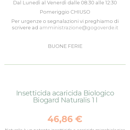
Dal
Lunedì
al
Venerdì
dalle
08:30
alle
12:30
Pomeriggio
CHIUSO
Per urgenze o segnalazioni vi preghiamo di
scrivere ad
amministrazione@gogoverde.it
BUONE FERIE
Vai
Vai
Insetticida acaricida Biologico
alla
all'inizio
Biogard Naturalis 1 l
fine
della
della
galleria
galleria
di
46,86 €
di
immagini
immagini