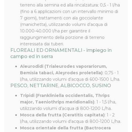
terreno alla semina ed alla rincalzatura; 0,5 - 1 l/ha
(fino a 6 applicazioni con un intervallo minimo di
7 giorni), trattamenti con ala gocciolante
(manichetta), utilizzando volumi d’acqua di
10.000-40.000 l/ha per garantire il
raggiungimento della porzione di terreno
interessata dai tuberi.
FLOREALI ED ORNAMENTALI - impiego in
campo ed in serra
Aleurodidi (Trialeurodes vaporariorum,
Bemisia tabaci, Aleyrodes proletella)
: 0,75 - 1
l/ha, utilizzando volumi d’acqua di 600-1500 L/ha.
PESCO, NETTARINE, ALBICOCCO, SUSINO
Tripidi (Frankliniella occidentalis, Thrips
major, Taeniothrips meridionalis)
: 1 - 1,5 l/ha,
utilizzando volumi d’acqua di 800-1200 L/ha.
Mosca della frutta (Ceratitis capitata)
: 1 - 2
l/ha, utilizzando volumi d’acqua di 800-1200 L/ha.
Mosca orientale della frutta (Bactrocera