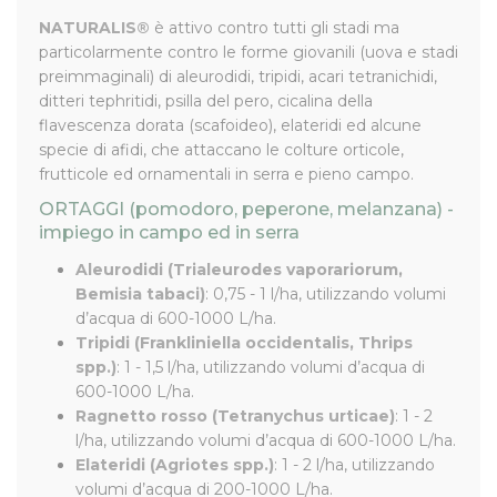
NATURALIS®
è attivo contro tutti gli stadi ma
particolarmente contro le forme giovanili (uova e stadi
preimmaginali) di aleurodidi, tripidi, acari tetranichidi,
ditteri tephritidi, psilla del pero, cicalina della
flavescenza dorata (scafoideo), elateridi ed alcune
specie di afidi, che attaccano le colture orticole,
frutticole ed ornamentali in serra e pieno campo.
ORTAGGI (pomodoro, peperone, melanzana) -
impiego in campo ed in serra
Aleurodidi (Trialeurodes vaporariorum,
Bemisia tabaci)
: 0,75 - 1 l/ha, utilizzando volumi
d’acqua di 600-1000 L/ha.
Tripidi (Frankliniella occidentalis, Thrips
spp.)
: 1 - 1,5 l/ha, utilizzando volumi d’acqua di
600-1000 L/ha.
Ragnetto rosso (Tetranychus urticae)
: 1 - 2
l/ha, utilizzando volumi d’acqua di 600-1000 L/ha.
Elateridi (Agriotes spp.)
: 1 - 2 l/ha, utilizzando
volumi d’acqua di 200-1000 L/ha.