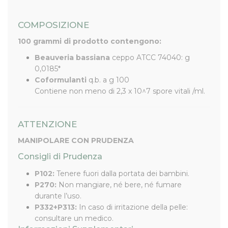
COMPOSIZIONE
100 grammi di prodotto contengono:
Beauveria bassiana
ceppo ATCC 74040: g
0,0185*
Coformulanti
q.b. a g 100
Contiene non meno di 2,3 x 10^7 spore vitali /ml.
ATTENZIONE
MANIPOLARE CON PRUDENZA
Consigli di Prudenza
P102:
Tenere fuori dalla portata dei bambini.
P270:
Non mangiare, né bere, né fumare
durante l’uso.
P332+P313:
In caso di irritazione della pelle:
consultare un medico.