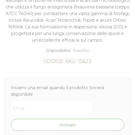
Naturalis
è un potente insetticida e acaricida microbiologico
che utilizza il fungo antagonista
Beauveria bassiana
(ceppo
ATCC 74040) per combattere una vasta gamma di fitofagi,
inclusi Aleurodidi, Acari Tetranichidi, Tripidi e alcuni Ditteri
Tefritidi. La sua formulazione in dispersione oleosa (OD) è
progettata per una lunga conservazione delle spore e
un'eccellente efficacia sul campo.
Disponibilita'
Esaurito
CODICE: SKU
15623
Inviami una email quando il prodotto tornerà
disponibile
Avvisami