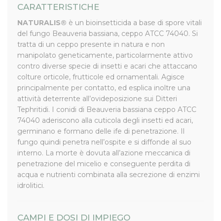
CARATTERISTICHE
NATURALIS®
è un bioinsetticida a base di spore vitali
del fungo
Beauveria bassiana
, ceppo ATCC 74040. Si
tratta di un ceppo presente in natura e non
manipolato geneticamente, particolarmente attivo
contro diverse specie di insetti e acari che attaccano
colture orticole, frutticole ed ornamentali. Agisce
principalmente per contatto, ed esplica inoltre una
attività deterrente all’ovideposizione sui Ditteri
Tephritidi. I conidi di
Beauveria bassiana
ceppo ATCC
74040 aderiscono alla cuticola degli insetti ed acari,
germinano e formano delle ife di penetrazione. Il
fungo quindi penetra nell’ospite e si diffonde al suo
interno. La morte è dovuta all’azione meccanica di
penetrazione del micelio e conseguente perdita di
acqua e nutrienti combinata alla secrezione di enzimi
idrolitici.
CAMPI E DOSI DI IMPIEGO