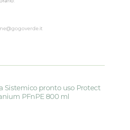
orario:
one@gogoverde.it
da Sistemico pronto uso Protect
anium PFnPE 800 ml