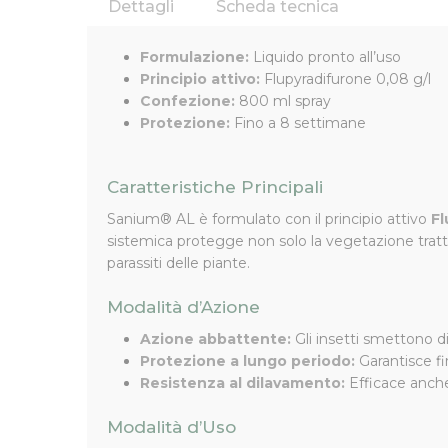
Dettagli
Scheda tecnica
Insetticida Sistemico Prote
Formulazione:
Liquido pronto all’uso
Principio attivo:
Flupyradifurone 0,08 g/l
Il
Sanium® AL PFnPE
è un insetticida sistemico
Confezione:
800 ml spray
afidi, cocciniglie e mosca bianca. Perfetto per l'
Protezione:
Fino a 8 settimane
con una protezione di lunga durata, garantendo ris
Caratteristiche Principali
Sanium® AL è formulato con il principio attivo
Fl
sistemica protegge non solo la vegetazione tratt
parassiti delle piante.
Modalità d’Azione
Azione abbattente:
Gli insetti smettono di 
Protezione a lungo periodo:
Garantisce fin
Resistenza al dilavamento:
Efficace anche
Modalità d’Uso