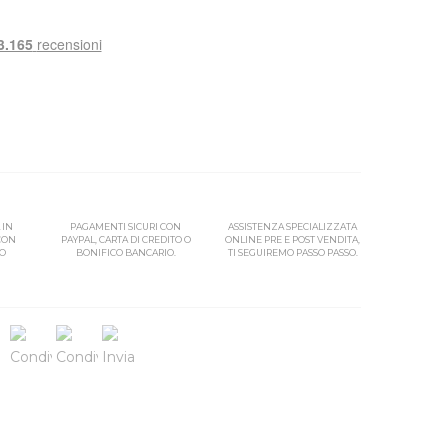
 IN
PAGAMENTI SICURI CON
ASSISTENZA SPECIALIZZATA
 CON
PAYPAL, CARTA DI CREDITO O
ONLINE PRE E POST VENDITA,
SO
BONIFICO BANCARIO.
TI SEGUIREMO PASSO PASSO.