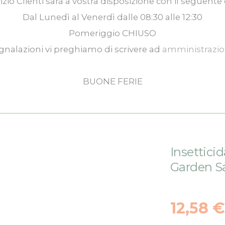
izio Clienti
sarà a vostra disposizione con il seguente 
Dal
Lunedì
al
Venerdì
dalle
08:30
alle
12:30
Pomeriggio
CHIUSO
gnalazioni vi preghiamo di scrivere ad
amministrazi
BUONE FERIE
Insettici
Garden S
12,58 €