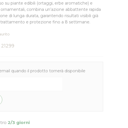
so su piante edibili (ortaggi, erbe aromatiche) e
 e ornamentali, combina un’azione abbattente rapida
ne di lunga durata, garantendo risultati visibili già
 trattamento e protezione fino a 8 settimane.
aurito
21299
email quando il prodotto tornerà disponibile
ntro
2/3 giorni