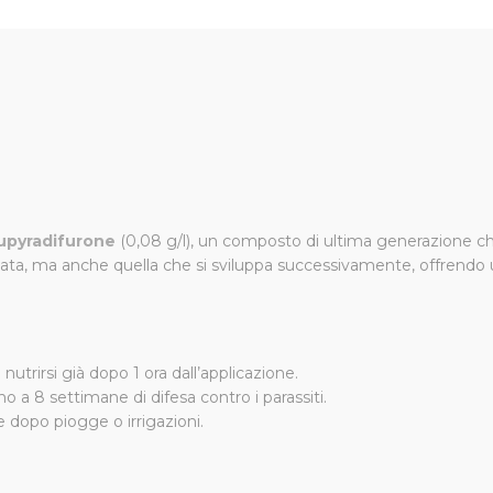
ct Garden Sanium® AL PFnPE - 800 ml
 di nuova generazione, ideale per il controllo efficace di inset
uso su piante edibili (ortaggi, erbe aromatiche) e piante floreali
ultati visibili già dopo un’ora dal trattamento e protezione fino 
upyradifurone
(0,08 g/l), un composto di ultima generazione che
ata, ma anche quella che si sviluppa successivamente, offrendo un
nutrirsi già dopo 1 ora dall’applicazione.
o a 8 settimane di difesa contro i parassiti.
 dopo piogge o irrigazioni.