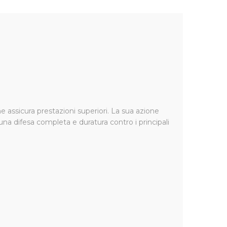
ti ad apparato boccale pungente-succhiante come
 e ornamentali, combina un’azione abbattente rapida
a 8 settimane.
 assicura prestazioni superiori. La sua azione
a difesa completa e duratura contro i principali