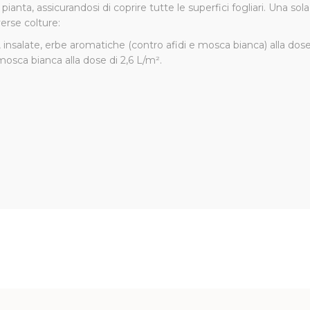
ianta, assicurandosi di coprire tutte le superfici fogliari. Una so
verse colture:
alate, erbe aromatiche (contro afidi e mosca bianca) alla dose d
 mosca bianca alla dose di 2,6 L/m².