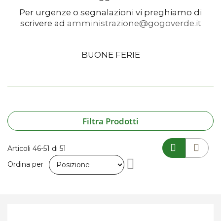
Per urgenze o segnalazioni vi preghiamo di
scrivere ad
amministrazione@gogoverde.it
BUONE FERIE
Filtra Prodotti
Articoli
46
-
51
di
51
Imposta
Ordina per
la
direzione