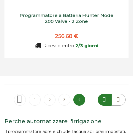
Programmatore a Batteria Hunter Node
200 Valve - 2 Zone
256,68 €
Ricevilo entro
2/3 giorni
Pagina
Pagina
Precedente
Pagina
Pagina
Pagina
Attualmente stai leggendo la p
1
2
3
4
Perche automatizzare l'irrigazione
Il
programmatore
apre e chiude l'acqua agli orari impostati,