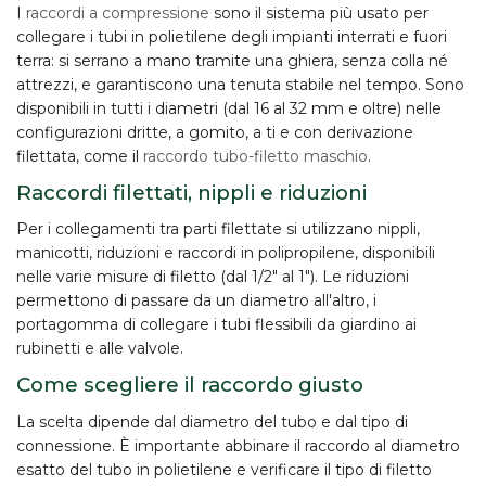
I
raccordi a compressione
sono il sistema più usato per
collegare i tubi in
polietilene
degli impianti interrati e fuori
terra: si serrano a mano tramite una ghiera, senza colla né
attrezzi, e garantiscono una tenuta stabile nel tempo. Sono
disponibili in tutti i diametri (dal 16 al 32 mm e oltre) nelle
configurazioni dritte, a
gomito
, a
ti
e con derivazione
filettata, come il
raccordo tubo-filetto maschio
.
Raccordi filettati, nippli e riduzioni
Per i collegamenti tra parti filettate si utilizzano
nippli
,
manicotti, riduzioni e raccordi in polipropilene, disponibili
nelle varie misure di filetto (dal 1/2" al 1"). Le
riduzioni
permettono di passare da un diametro all'altro, i
portagomma
di collegare i tubi flessibili da giardino ai
rubinetti e alle valvole.
Come scegliere il raccordo giusto
La scelta dipende dal
diametro del tubo
e dal tipo di
connessione. È importante abbinare il raccordo al diametro
esatto del tubo in polietilene e verificare il tipo di filetto