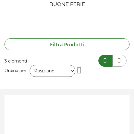
BUONE FERIE
Filtra Prodotti
3
elementi
Imposta
Ordina per
la
direzione
decrescente