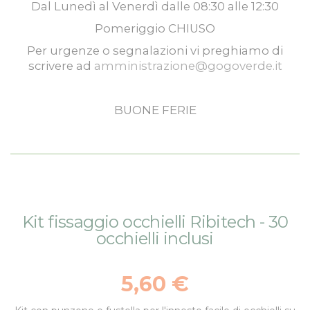
Dal
Lunedì
al
Venerdì
dalle
08:30
alle
12:30
Pomeriggio
CHIUSO
Per urgenze o segnalazioni vi preghiamo di
scrivere ad
amministrazione@gogoverde.it
BUONE FERIE
Vai
Vai
Kit fissaggio occhielli Ribitech - 30
alla
all'inizio
occhielli inclusi
fine
della
della
galleria
galleria
di
5,60 €
di
immagini
immagini