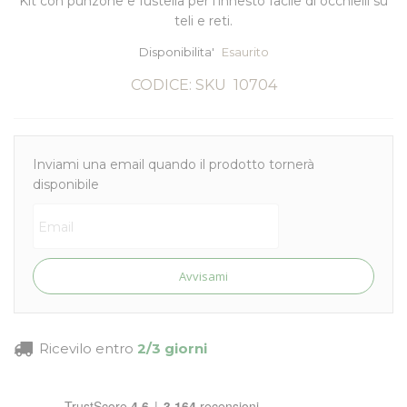
Kit con punzone e fustella per l'innesto facile di occhielli su
teli e reti.
Disponibilita'
Esaurito
CODICE: SKU
10704
Inviami una email quando il prodotto tornerà
disponibile
Avvisami
Ricevilo entro
2/3 giorni