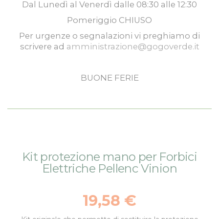
Dal
Lunedì
al
Venerdì
dalle
08:30
alle
12:30
Pomeriggio
CHIUSO
Per urgenze o segnalazioni vi preghiamo di
scrivere ad
amministrazione@gogoverde.it
BUONE FERIE
Vai
Vai
Kit protezione mano per Forbici
alla
all'inizio
Elettriche Pellenc Vinion
fine
della
della
galleria
galleria
di
19,58 €
di
immagini
immagini