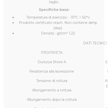
taglio.
Specifiche base:
Temperatura di esercizio : -15°C + 50°c
Prodotto certificato reach. Non contiene dehp
(dop).
Densità : gr/cm³ 1,22
DATI TECNICI
PROPRIETA
Durezza Shore A
E
Resistenza alla lacerazione
Tensione di rottura
A
E
Allungamento a rottura
Allungamento dopo la rottura