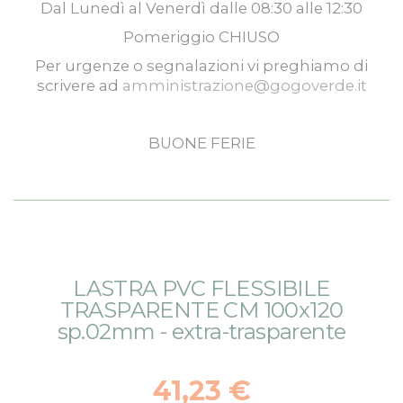
Dal
Lunedì
al
Venerdì
dalle
08:30
alle
12:30
Pomeriggio
CHIUSO
Per urgenze o segnalazioni vi preghiamo di
scrivere ad
amministrazione@gogoverde.it
BUONE FERIE
Vai
Vai
LASTRA PVC FLESSIBILE
alla
all'inizio
TRASPARENTE CM 100x120
fine
della
sp.02mm - extra-trasparente
della
galleria
galleria
di
di
immagini
41,23 €
immagini