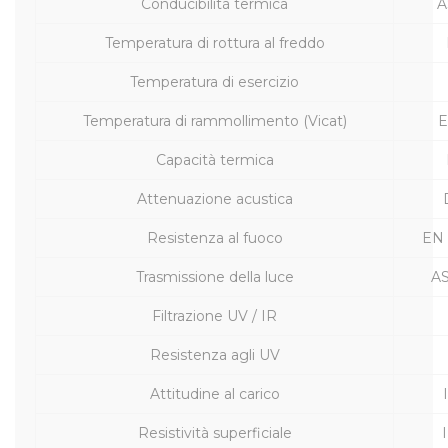
Conducibilità termica
A
Temperatura di rottura al freddo
Temperatura di esercizio
Temperatura di rammollimento (Vicat)
E
Capacità termica
Attenuazione acustica
Resistenza al fuoco
EN 
Trasmissione della luce
A
Filtrazione UV / IR
Resistenza agli UV
Attitudine al carico
Resistività superficiale