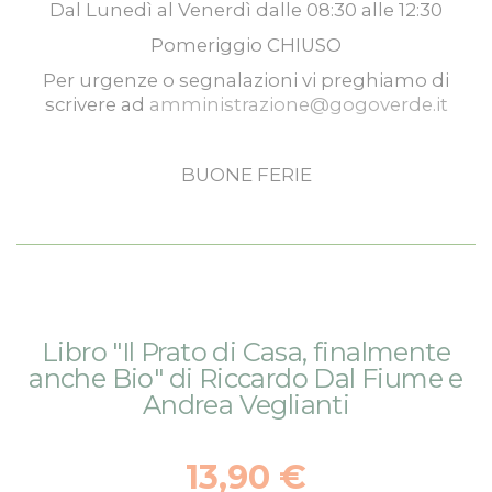
Dal
Lunedì
al
Venerdì
dalle
08:30
alle
12:30
Pomeriggio
CHIUSO
Per urgenze o segnalazioni vi preghiamo di
scrivere ad
amministrazione@gogoverde.it
BUONE FERIE
Vai
Vai
Libro "Il Prato di Casa, finalmente
alla
all'inizio
anche Bio" di Riccardo Dal Fiume e
fine
della
Andrea Veglianti
della
galleria
galleria
di
di
immagini
13,90 €
immagini