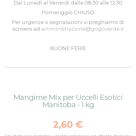
Dal
Lunedì
al
Venerdì
dalle
08:30
alle
12:30
Pomeriggio
CHIUSO
Per urgenze o segnalazioni vi preghiamo di
scrivere ad
amministrazione@gogoverde.it
BUONE FERIE
Vai
Vai
Mangime Mix per Uccelli Esotici
alla
all'inizio
Manitoba - 1 kg
fine
della
della
galleria
galleria
di
2,60 €
di
immagini
immagini