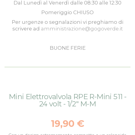
Dal
Lunedì
al
Venerdì
dalle
08:30
alle
12:30
Pomeriggio
CHIUSO
Per urgenze o segnalazioni vi preghiamo di
scrivere ad
amministrazione@gogoverde.it
BUONE FERIE
Vai
Vai
Mini Elettrovalvola RPE R-Mini 511 -
alla
all'inizio
24 volt - 1/2" M-M
fine
della
della
galleria
galleria
di
19,90 €
di
immagini
immagini