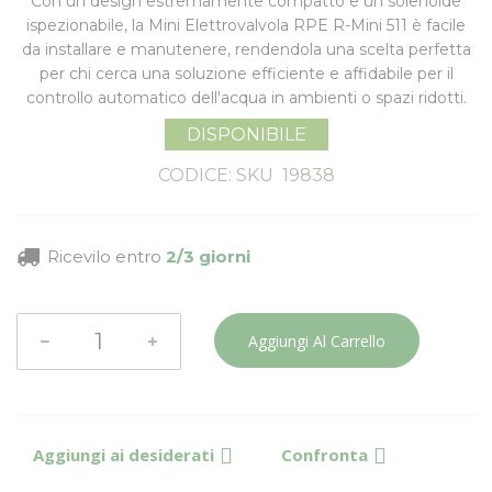
Con un design estremamente compatto e un solenoide
ispezionabile, la
Mini Elettrovalvola RPE R-Mini 511
è facile
da installare e manutenere, rendendola una scelta perfetta
per chi cerca una soluzione efficiente e affidabile per il
controllo automatico dell'acqua in ambienti o spazi ridotti.
DISPONIBILE
CODICE: SKU
19838
Ricevilo entro
2/3 giorni
Aggiungi Al Carrello
Aggiungi ai desiderati
Confronta