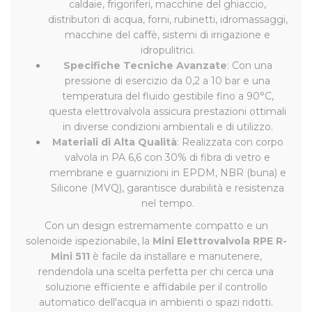
caldaie, frigoriferi, macchine del ghiaccio,
distributori di acqua, forni, rubinetti, idromassaggi,
macchine del caffè, sistemi di irrigazione e
idropulitrici.
Specifiche Tecniche Avanzate
: Con una
pressione di esercizio da 0,2 a 10 bar e una
temperatura del fluido gestibile fino a 90°C,
questa elettrovalvola assicura prestazioni ottimali
in diverse condizioni ambientali e di utilizzo.
Materiali di Alta Qualità
: Realizzata con corpo
valvola in PA 6,6 con 30% di fibra di vetro e
membrane e guarnizioni in EPDM, NBR (buna) e
Silicone (MVQ), garantisce durabilità e resistenza
nel tempo.
Con un design estremamente compatto e un
solenoide ispezionabile, la
Mini Elettrovalvola RPE R-
Mini 511
è facile da installare e manutenere,
rendendola una scelta perfetta per chi cerca una
soluzione efficiente e affidabile per il controllo
automatico dell'acqua in ambienti o spazi ridotti.