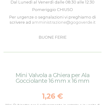
Dal
Lunedì
al
Venerdì
dalle
08:30
alle
12:30
Pomeriggio
CHIUSO
Per urgenze o segnalazioni vi preghiamo di
scrivere ad
amministrazione@gogoverde.it
BUONE FERIE
Vai
Vai
Mini Valvola a Ghiera per Ala
alla
all'inizio
Gocciolante 16 mm x 16 mm
fine
della
della
galleria
galleria
di
1,26 €
di
immagini
immagini