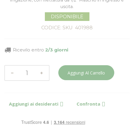
irrigazione, con filettatura da 1/2" Maschio in ingresso e
uscita.
DISPONIBILE
CODICE: SKU
401988
Ricevilo entro
2/3 giorni
Aggiungi Al Carrello
Aggiungi ai desiderati
Confronta