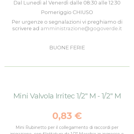
Dal
Lunedì
al
Venerdì
dalle
08:30
alle
12:30
Pomeriggio
CHIUSO
Per urgenze o segnalazioni vi preghiamo di
scrivere ad
amministrazione@gogoverde.it
BUONE FERIE
Vai
Vai
Mini Valvola Irritec 1/2" M - 1/2" M
alla
all'inizio
fine
della
della
galleria
0,83 €
galleria
di
di
immagini
Mini Rubinetto
per il collegamento di raccordi per
immagini