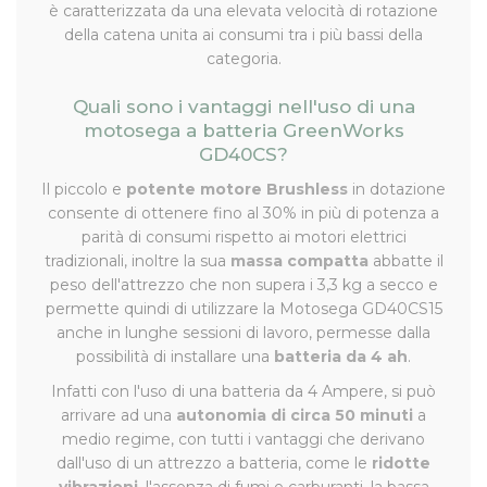
è caratterizzata da una elevata velocità di rotazione
della catena unita ai consumi tra i più bassi della
categoria.
Quali sono i vantaggi nell'uso di una
motosega a batteria GreenWorks
GD40CS?
Il piccolo e
potente motore Brushless
in dotazione
consente di ottenere fino al 30% in più di potenza a
parità di consumi rispetto ai motori elettrici
tradizionali, inoltre la sua
massa compatta
abbatte il
peso dell'attrezzo che non supera i 3,3 kg a secco e
permette quindi di utilizzare la Motosega GD40CS15
anche in lunghe sessioni di lavoro, permesse dalla
possibilità di installare una
batteria da 4 ah
.
Infatti con l'uso di una batteria da 4 Ampere, si può
arrivare ad una
autonomia di circa 50 minuti
a
medio regime, con tutti i vantaggi che derivano
dall'uso di un attrezzo a batteria, come le
ridotte
vibrazioni
, l'assenza di fumi e carburanti, la bassa