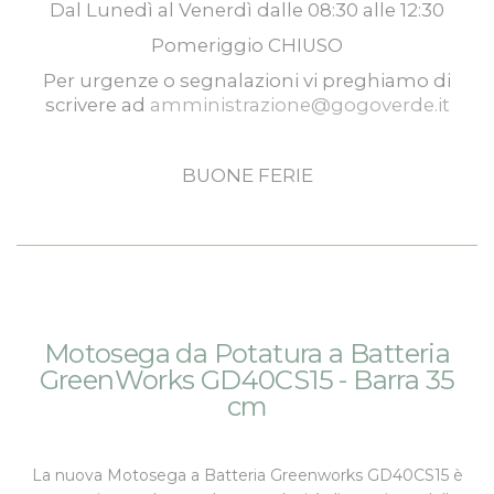
Dal
Lunedì
al
Venerdì
dalle
08:30
alle
12:30
Pomeriggio
CHIUSO
Per urgenze o segnalazioni vi preghiamo di
scrivere ad
amministrazione@gogoverde.it
BUONE FERIE
Vai
Vai
Motosega da Potatura a Batteria
alla
all'inizio
GreenWorks GD40CS15 - Barra 35
fine
della
cm
della
galleria
galleria
di
di
immagini
La nuova Motosega a Batteria Greenworks GD40CS15 è
immagini