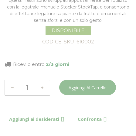
Questi nastri sono sviluppati appositamente per l'utilizzo
con la legatralci manuale
Stocker StockTap
, e consentono
di effettuare legature su piante da frutto e ornamentali
senza sforzi e con un solo gesto.
DISPONIBILE
CODICE: SKU
610002
Ricevilo entro
2/3 giorni
Aggiungi Al Carrello
Aggiungi ai desiderati
Confronta