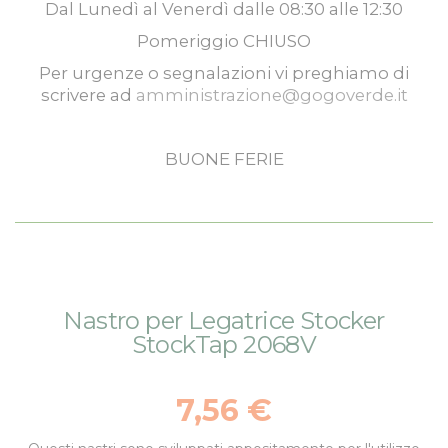
Dal
Lunedì
al
Venerdì
dalle
08:30
alle
12:30
Pomeriggio
CHIUSO
Per urgenze o segnalazioni vi preghiamo di
scrivere ad
amministrazione@gogoverde.it
BUONE FERIE
Vai
Vai
Nastro per Legatrice Stocker
alla
all'inizio
StockTap 2068V
fine
della
della
galleria
galleria
di
7,56 €
di
immagini
immagini