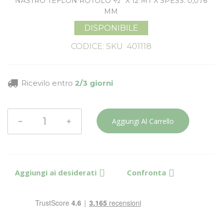
NASTRO TEFLON ROTOLO ½” X 12 MT X SPESS. 0,076
MM
DISPONIBILE
CODICE: SKU
401118
Ricevilo entro
2/3 giorni
Aggiungi Al Carrello
Aggiungi ai desiderati
Confronta