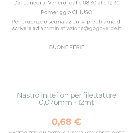
Dal
Lunedì
al
Venerdì
dalle
08:30
alle
12:30
Pomeriggio
CHIUSO
Per urgenze o segnalazioni vi preghiamo di
scrivere ad
amministrazione@gogoverde.it
BUONE FERIE
Vai
Vai
Nastro in teflon per filettature
alla
all'inizio
0,076mm - 12mt
fine
della
della
galleria
galleria
di
0,68 €
di
immagini
immagini