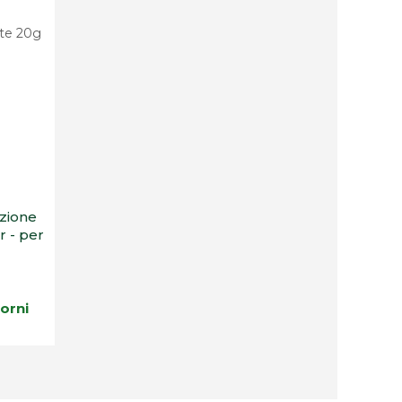
azione
 - per
iorni