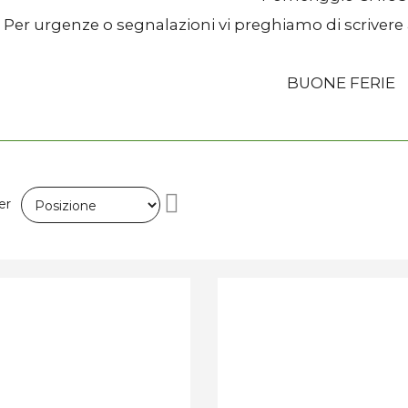
Per urgenze o segnalazioni vi preghiamo di scrivere
BUONE FERIE
Imposta
er
la
direzione
decrescente