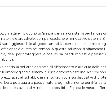
zioni attive includono un'ampia gamma di sistemi per l'
irrigazi
atori, elettrovalvole, pompe idrauliche e l'innovativo sistema 
ì vantaggioso: dalle ali gocciolanti ai kit completi per la
microirri
 efficienza e durata nel tempo. A queste soluzioni si affiancano i
ia, ideali per proteggere le colture da insetti molesti e parassiti u
 fabbrica.
mio continua nell'area dedicata all'allestimento e alla cura della ca
reti ombreggianti e sistemi di riscaldamento esterno. Per chi non 
prezzi speciali sull'
abbigliamento tecnico
e sui dispositivi di prot
te. Dalla potatura alla pacciamatura, ogni strumento per il
fai da t
elle prestazioni al minor costo possibile. Esplora le nostre offer