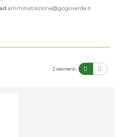
 ad
amministrazione@gogoverde.it
Mostra
2
elementi
come