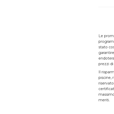
Le promo
programm
stato cos
garantire
endoterap
prezzi di
Il rispar
piscine, 
riservato 
certifica
massimo d
meriti.