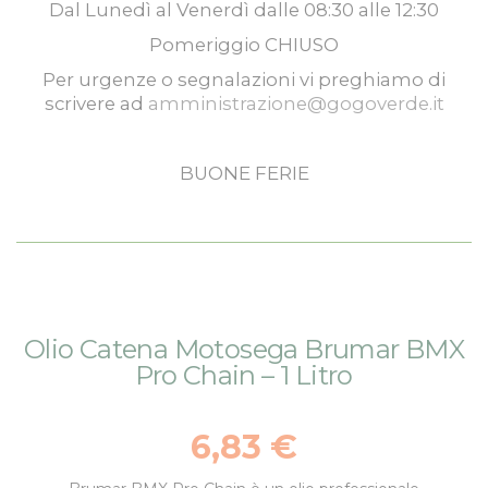
Dal
Lunedì
al
Venerdì
dalle
08:30
alle
12:30
Pomeriggio
CHIUSO
Per urgenze o segnalazioni vi preghiamo di
scrivere ad
amministrazione@gogoverde.it
BUONE FERIE
Vai
Vai
Olio Catena Motosega Brumar BMX
alla
all'inizio
Pro Chain – 1 Litro
fine
della
della
galleria
galleria
di
6,83 €
di
immagini
immagini