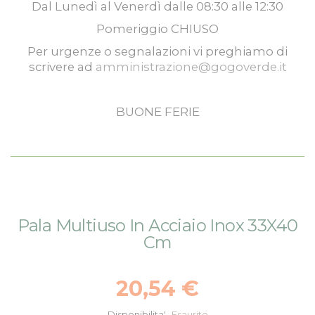
Dal
Lunedì
al
Venerdì
dalle
08:30
alle
12:30
Pomeriggio
CHIUSO
Per urgenze o segnalazioni vi preghiamo di
scrivere ad
amministrazione@gogoverde.it
BUONE FERIE
Vai
Vai
Pala Multiuso In Acciaio Inox 33X40
alla
all'inizio
Cm
fine
della
della
galleria
galleria
di
20,54 €
di
immagini
immagini
Disponibilita'
Esaurito