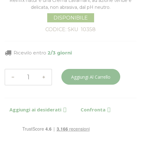
Reinfix natur è una
Crema Lavamani
, ad azione tenue e
delicata, non abrasiva, dal
pH neutro
.
DISPONIBILE
CODICE: SKU
10358
Ricevilo entro
2/3 giorni
Aggiungi Al Carrello
Aggiungi ai desiderati
Confronta