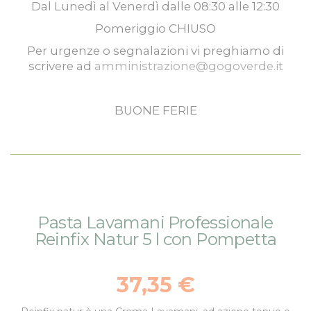
Dal
Lunedì
al
Venerdì
dalle
08:30
alle
12:30
Pomeriggio
CHIUSO
Per urgenze o segnalazioni vi preghiamo di
scrivere ad
amministrazione@gogoverde.it
BUONE FERIE
Vai
Vai
Pasta Lavamani Professionale
alla
all'inizio
Reinfix Natur 5 l con Pompetta
fine
della
della
galleria
galleria
di
37,35 €
di
immagini
immagini