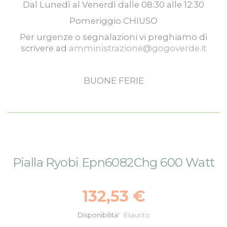
Dal
Lunedì
al
Venerdì
dalle
08:30
alle
12:30
Pomeriggio
CHIUSO
Per urgenze o segnalazioni vi preghiamo di
scrivere ad
amministrazione@gogoverde.it
BUONE FERIE
Vai
Vai
Pialla Ryobi Epn6082Chg 600 Watt
alla
all'inizio
fine
della
della
galleria
132,53 €
galleria
di
di
immagini
Disponibilita'
Esaurito
immagini