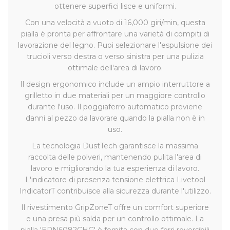
ottenere superfici lisce e uniformi.
Con una velocità a vuoto di 16,000 giri/min, questa
pialla è pronta per affrontare una varietà di compiti di
lavorazione del legno. Puoi selezionare l'espulsione dei
trucioli verso destra o verso sinistra per una pulizia
ottimale dell'area di lavoro.
Il design ergonomico include un ampio interruttore a
grilletto in due materiali per un maggiore controllo
durante l'uso. Il poggiaferro automatico previene
danni al pezzo da lavorare quando la pialla non è in
uso.
La tecnologia DustTech garantisce la massima
raccolta delle polveri, mantenendo pulita l'area di
lavoro e migliorando la tua esperienza di lavoro.
L'indicatore di presenza tensione elettrica Livetool
IndicatorT contribuisce alla sicurezza durante l'utilizzo.
Il rivestimento GripZoneT offre un comfort superiore
e una presa più salda per un controllo ottimale. La
pialla 'EPN6082CHG' è fornita con due ferri reversibili