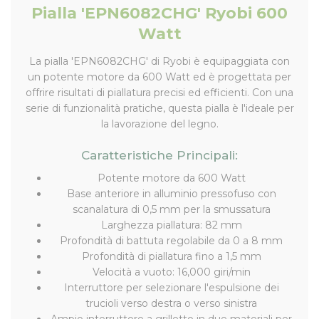
Pialla 'EPN6082CHG' Ryobi 600
Watt
La pialla 'EPN6082CHG' di Ryobi è equipaggiata con
un potente motore da 600 Watt ed è progettata per
offrire risultati di piallatura precisi ed efficienti. Con una
serie di funzionalità pratiche, questa pialla è l'ideale per
la lavorazione del legno.
Caratteristiche Principali:
Potente motore da 600 Watt
Base anteriore in alluminio pressofuso con
scanalatura di 0,5 mm per la smussatura
Larghezza piallatura: 82 mm
Profondità di battuta regolabile da 0 a 8 mm
Profondità di piallatura fino a 1,5 mm
Velocità a vuoto: 16,000 giri/min
Interruttore per selezionare l'espulsione dei
trucioli verso destra o verso sinistra
Ampio interruttore a grilletto in due materiali per