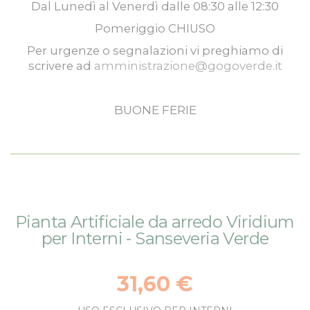
Dal
Lunedì
al
Venerdì
dalle
08:30
alle
12:30
Pomeriggio
CHIUSO
Per urgenze o segnalazioni vi preghiamo di
scrivere ad
amministrazione@gogoverde.it
BUONE FERIE
Vai
Vai
Pianta Artificiale da arredo Viridium
alla
all'inizio
per Interni - Sanseveria Verde
fine
della
della
galleria
galleria
di
31,60 €
di
immagini
immagini