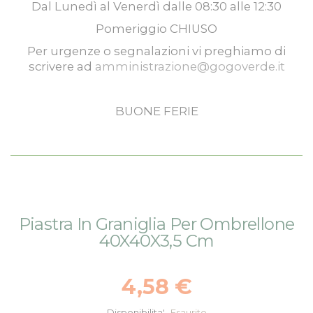
Dal
Lunedì
al
Venerdì
dalle
08:30
alle
12:30
Pomeriggio
CHIUSO
Per urgenze o segnalazioni vi preghiamo di
scrivere ad
amministrazione@gogoverde.it
BUONE FERIE
Vai
Vai
Piastra In Graniglia Per Ombrellone
alla
all'inizio
40X40X3,5 Cm
fine
della
della
galleria
galleria
di
4,58 €
di
immagini
immagini
Disponibilita'
Esaurito