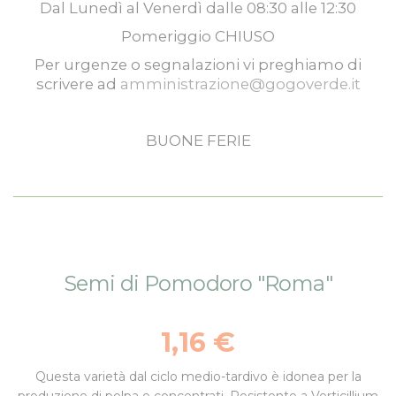
Dal
Lunedì
al
Venerdì
dalle
08:30
alle
12:30
Pomeriggio
CHIUSO
Per urgenze o segnalazioni vi preghiamo di
scrivere ad
amministrazione@gogoverde.it
BUONE FERIE
Vai
Vai
Semi di Pomodoro "Roma"
alla
all'inizio
fine
della
della
galleria
1,16 €
galleria
di
di
immagini
Questa varietà dal ciclo medio-tardivo è idonea per la
immagini