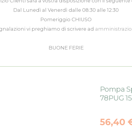
izio Clienti
sarà a vostra disposizione con il seguente 
Dal
Lunedì
al
Venerdì
dalle
08:30
alle
12:30
Pomeriggio
CHIUSO
gnalazioni vi preghiamo di scrivere ad
amministrazi
BUONE FERIE
Pompa Sp
78PUG 15 
56,40 