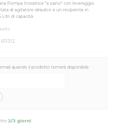
na Pompa Irroratrice "a zaino" con leveraggio
tata di agitatore idraulico e un recipiente in
 Litri di capacità.
aurito
611312
email quando il prodotto tornerà disponibile
ntro
2/3 giorni