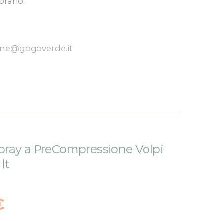
orario:
one@gogoverde.it
ray a PreCompressione Volpi
lt
€