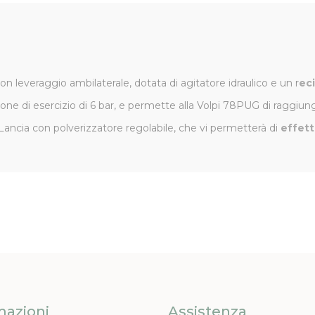
on leveraggio ambilaterale, dotata di agitatore idraulico e un r
eci
ione di esercizio di 6 bar, e permette alla Volpi 78PUG di raggiu
a Lancia con polverizzatore regolabile, che vi permetterà di
effett
mazioni
Assistenza