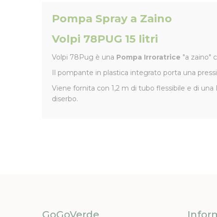
Pompa Spray a Zaino
Volpi 78PUG 15 litri
Volpi 78Pug è una
Pompa Irroratrice
"a zaino" c
Il pompante in plastica integrato porta una press
Viene fornita con 1,2 m di tubo flessibile e di un
diserbo.
GoGoVerde
Infor