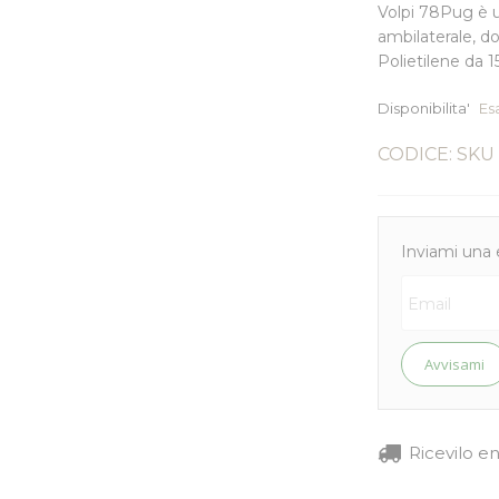
Volpi 78Pug è u
ambilaterale, do
Polietilene da 15
Disponibilita'
Es
CODICE: SKU
Inviami una 
Avvisami
Ricevilo e