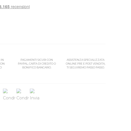
 IN
PAGAMENTI SICURI CON
ASSISTENZA SPECIALIZZATA
 CON
PAYPAL, CARTA DI CREDITO O
ONLINE PRE E POST VENDITA,
SO
BONIFICO BANCARIO.
TI SEGUIREMO PASSO PASSO.