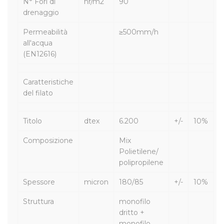
N° Fori di
nr/m2
90
drenaggio
Permeabilità
≥500mm/h
all'acqua
(EN12616)
Caratteristiche
del filato
Titolo
dtex
6.200
+/-
10%
Composizione
Mix
Polietilene/
polipropilene
Spessore
micron
180/85
+/-
10%
Struttura
monofilo
dritto +
monofilo