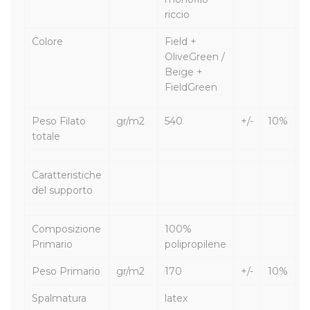
riccio
Colore
Field +
OliveGreen /
Beige +
FieldGreen
Peso Filato
gr/m2
540
+/-
10%
totale
Caratteristiche
del supporto
Composizione
100%
Primario
polipropilene
Peso Primario
gr/m2
170
+/-
10%
Spalmatura
latex