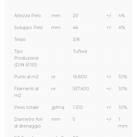
Altezza Pelo
mm
20
+/-
4%
Sviluppo Pelo
mm
46
+/-
4%
Telaio
3/8
Tipo
Tufted
Produzione
(DIN 61151)
Punti al m2
nr
16.800
+/-
10%
Filamenti al
nr
537.600
+/-
10%
m2
Peso totale
gr/mq
1.310
+/-
10%
Diametro fori
mm
5
+/-
1
di drenaggio
mm