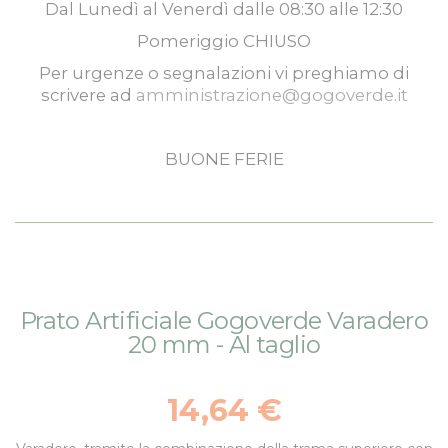
Dal
Lunedì
al
Venerdì
dalle
08:30
alle
12:30
Pomeriggio
CHIUSO
Per urgenze o segnalazioni vi preghiamo di
scrivere ad
amministrazione@gogoverde.it
BUONE FERIE
Vai
Vai
Prato Artificiale Gogoverde Varadero
alla
all'inizio
20 mm - Al taglio
fine
della
della
galleria
galleria
di
14,64 €
di
immagini
immagini