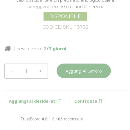
Vebi disacidante è un preparato enologico utile a
c
orreggere l'eccesso di acidità nei vini
.
DISPONIBILE
CODICE: SKU
13756
Ricevilo entro
2/3 giorni
Aggiungi Al Carrello
Aggiungi ai desiderati
Confronta