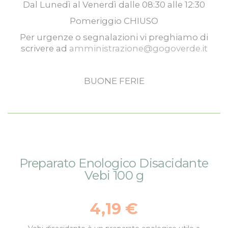
Dal
Lunedì
al
Venerdì
dalle
08:30
alle
12:30
Pomeriggio
CHIUSO
Per urgenze o segnalazioni vi preghiamo di
scrivere ad
amministrazione@gogoverde.it
BUONE FERIE
Vai
Vai
Preparato Enologico Disacidante
alla
all'inizio
Vebi 100 g
fine
della
della
galleria
galleria
di
4,19 €
di
immagini
immagini