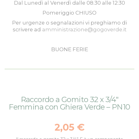
Dal
Lunedì
al
Venerdì
dalle
08:30
alle
12:30
Pomeriggio
CHIUSO
Per urgenze o segnalazioni vi preghiamo di
scrivere ad
amministrazione@gogoverde.it
BUONE FERIE
Vai
Vai
Raccordo a Gomito 32 x 3/4"
alla
all'inizio
Femmina con Ghiera Verde – PN10
fine
della
della
galleria
galleria
di
2,05 €
di
immagini
immagini