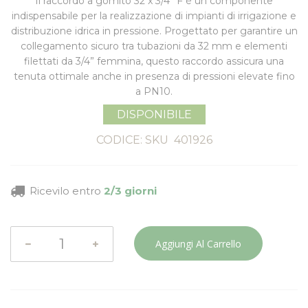
Il
raccordo a gomito 32 x 3/4” F
è un componente
indispensabile per la realizzazione di impianti di irrigazione e
distribuzione idrica in pressione. Progettato per garantire un
collegamento sicuro tra tubazioni da 32 mm e elementi
filettati da 3/4” femmina, questo raccordo assicura una
tenuta ottimale anche in presenza di pressioni elevate fino
a
PN10
.
DISPONIBILE
CODICE: SKU
401926
Ricevilo entro
2/3 giorni
Aggiungi Al Carrello